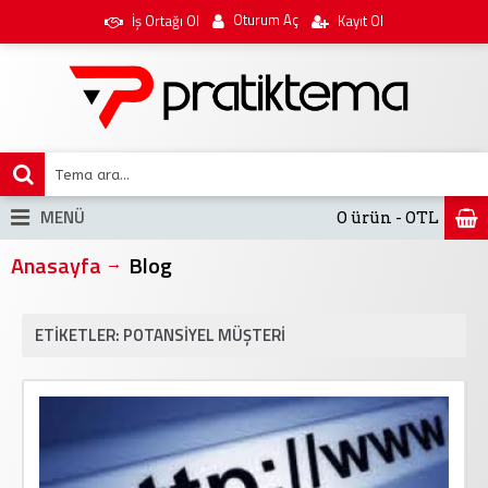
Oturum Aç
İş Ortağı Ol
Kayıt Ol
MENÜ
0 ürün - 0TL
Anasayfa
Blog
ETIKETLER: POTANSIYEL MÜŞTERI