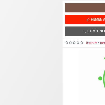
HEMEN A
DEMO İNC
0 yorum
Yor
/