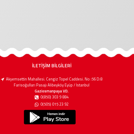
İLETİŞİM BİLGİLERİ
Akşemsettin Mahallesi. Cengiz Topel Caddesi. No :56 D:8
Farisoğulları Pasajı Alibeyköy Eyüp / İstanbul
Gaziosmanpaşa VD.
0(850) 303 9 884
0(505) 015 23 92