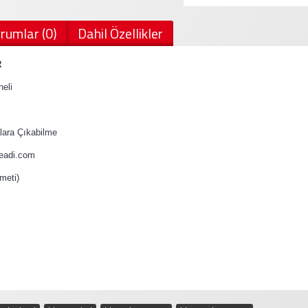
rumlar (0)
Dahil Özellikler
R
eli
ara Çıkabilme
teadi.com
meti)