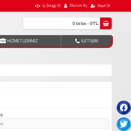
Oturum Aç
İş Ortağı Ol
Kayıt Ol
0 ürün - 0TL
HİZMETLERİMİZ
İLETİŞİM
n)