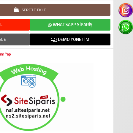
SEPETE EKLE
L
WHATSAPP SIPARIŞ
ELE
DEMO YÖNETIM
um Yap