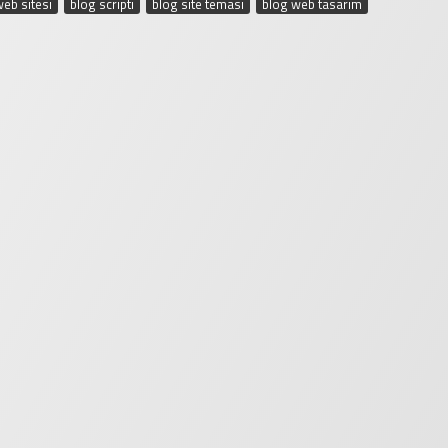
web sitesi
,
blog scripti
,
blog site teması
,
blog web tasarım