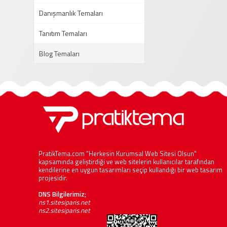
Danışmanlık Temaları
Tanıtım Temaları
Blog Temaları
PratikTema.com "Herkesin Kurumsal Web Sitesi Olsun"
kapsamında geliştirdiği ve web sitelerin kullanıcılar tarafından
kendilerine en uygun tasarımları seçip kullandığı bir web tasarım
projesidir.
DNS Bilgilerimiz;
ns1.sitesiparis.net
ns2.sitesiparis.net