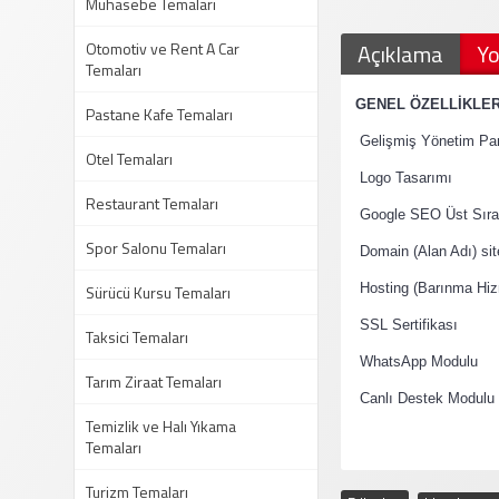
Muhasebe Temaları
Otomotiv ve Rent A Car
Açıklama
Yo
Temaları
·
GENEL ÖZELLİKLE
Pastane Kafe Temaları
·
Gelişmiş Yönetim Pan
Otel Temaları
·
Logo Tasarımı
Restaurant Temaları
·
Google SEO Üst Sıral
Spor Salonu Temaları
·
Domain (Alan Adı) si
·
Sürücü Kursu Temaları
Hosting (Barınma Hiz
·
SSL Sertifikası
Taksici Temaları
·
WhatsApp Modulu
Tarım Ziraat Temaları
·
Canlı Destek Modulu
Temizlik ve Halı Yıkama
Temaları
Turizm Temaları