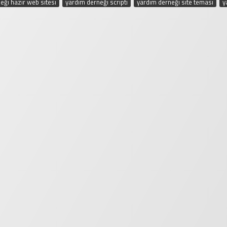
eği hazır web sitesi
,
yardım derneği scripti
,
yardım derneği site teması
,
y