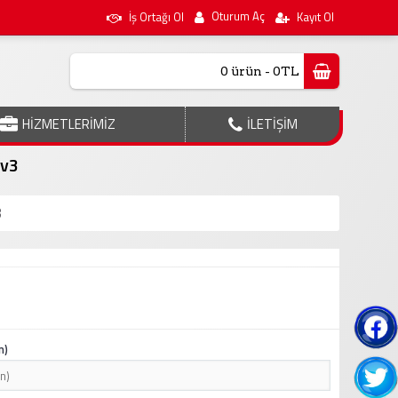
Oturum Aç
İş Ortağı Ol
Kayıt Ol
0 ürün - 0TL
HİZMETLERİMİZ
İLETİŞİM
 v3
3
n)