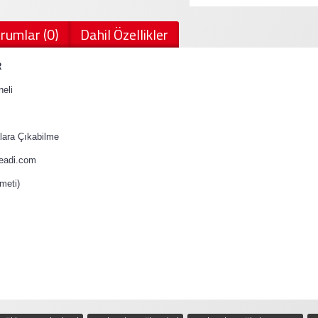
rumlar (0)
Dahil Özellikler
R
eli
ara Çıkabilme
teadi.com
meti)