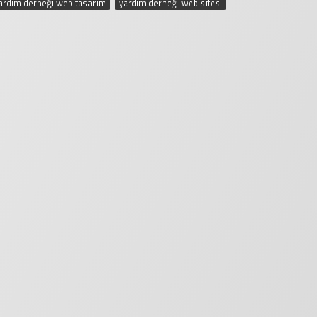
ardım derneği web tasarım
,
yardım derneği web sitesi