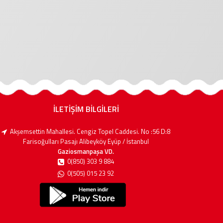
İLETİŞİM BİLGİLERİ
Akşemsettin Mahallesi. Cengiz Topel Caddesi. No :56 D:8
Farisoğulları Pasajı Alibeyköy Eyüp / İstanbul
Gaziosmanpaşa VD.
0(850) 303 9 884
0(505) 015 23 92