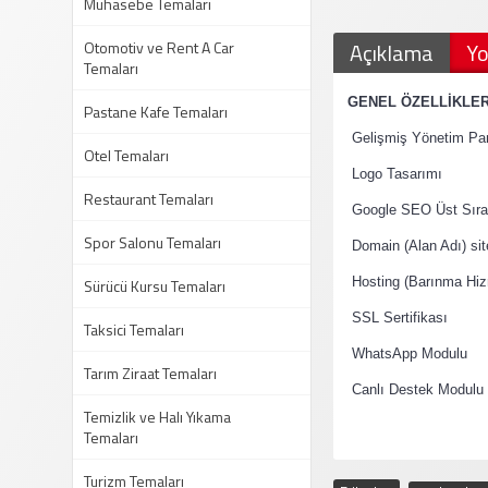
Muhasebe Temaları
Otomotiv ve Rent A Car
Açıklama
Yo
Temaları
·
GENEL ÖZELLİKLE
Pastane Kafe Temaları
·
Gelişmiş Yönetim Pan
Otel Temaları
·
Logo Tasarımı
Restaurant Temaları
·
Google SEO Üst Sıral
Spor Salonu Temaları
·
Domain (Alan Adı) si
·
Sürücü Kursu Temaları
Hosting (Barınma Hiz
·
SSL Sertifikası
Taksici Temaları
·
WhatsApp Modulu
Tarım Ziraat Temaları
·
Canlı Destek Modulu
Temizlik ve Halı Yıkama
Temaları
Turizm Temaları