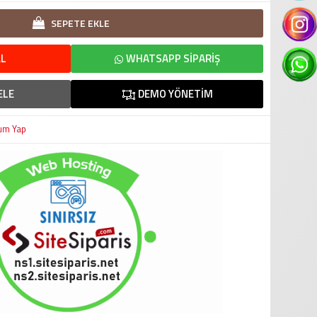
SEPETE EKLE
L
WHATSAPP SIPARIŞ
ELE
DEMO YÖNETIM
um Yap