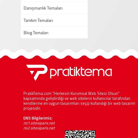
Danışmanlık Temaları
Tanıtım Temaları
Blog Temaları
PratikTema.com "Herkesin Kurumsal Web Sitesi Olsun"
kapsamında geliştirdiği ve web sitelerin kullanıcılar tarafından
kendilerine en uygun tasarımları seçip kullandığı bir web tasarım
projesidir.
DNS Bilgilerimiz;
ns1.sitesiparis.net
ns2.sitesiparis.net