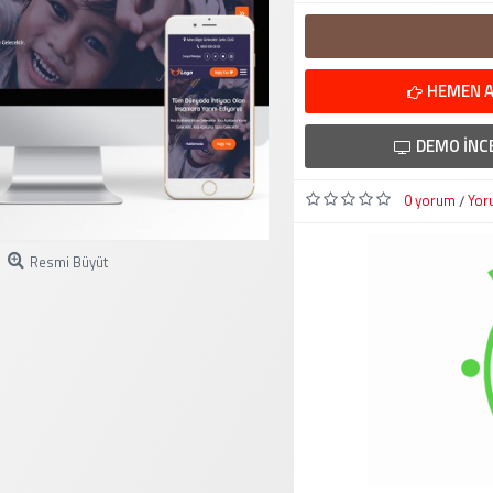
HEMEN A
DEMO İNC
0 yorum
Yor
/
Resmi Büyüt