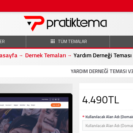
ER
TÜM TEMALAR
asayfa
Dernek Temaları
Yardım Derneği Teması
YARDIM DERNEĞI TEMASI V
4.490TL
Kullanılacak Alan Adı (Domai