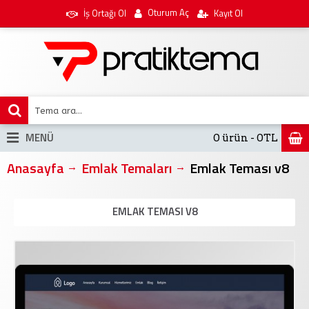
Oturum Aç
İş Ortağı Ol
Kayıt Ol
MENÜ
0 ürün - 0TL
Anasayfa
Emlak Temaları
Emlak Teması v8
EMLAK TEMASI V8