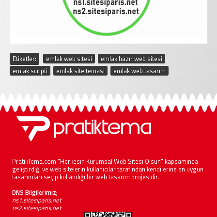
Etiketler:
emlak web sitesi
,
emlak hazır web sitesi
,
emlak scripti
,
emlak site teması
,
emlak web tasarım
PratikTema.com "Herkesin Kurumsal Web Sitesi Olsun" kapsamında
geliştirdiği ve web sitelerin kullanıcılar tarafından kendilerine en uygun
tasarımları seçip kullandığı bir web tasarım projesidir.
DNS Bilgilerimiz;
ns1.sitesiparis.net
ns2.sitesiparis.net