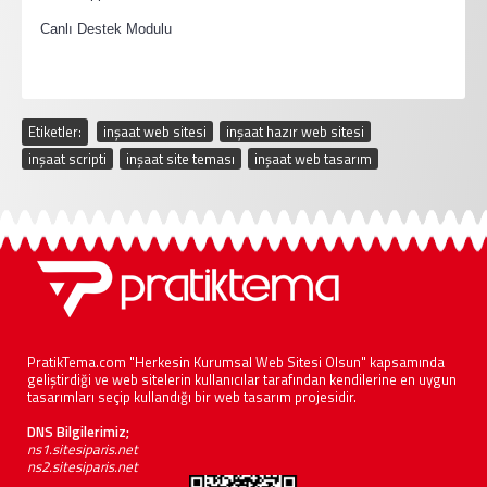
·
Canlı Destek Modulu
Etiketler:
inşaat web sitesi
,
inşaat hazır web sitesi
,
inşaat scripti
,
inşaat site teması
,
inşaat web tasarım
PratikTema.com "Herkesin Kurumsal Web Sitesi Olsun" kapsamında
geliştirdiği ve web sitelerin kullanıcılar tarafından kendilerine en uygun
tasarımları seçip kullandığı bir web tasarım projesidir.
DNS Bilgilerimiz;
ns1.sitesiparis.net
ns2.sitesiparis.net