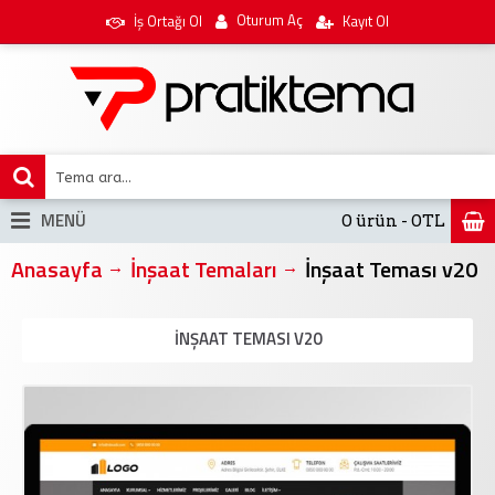
Oturum Aç
İş Ortağı Ol
Kayıt Ol
MENÜ
0 ürün - 0TL
Anasayfa
İnşaat Temaları
İnşaat Teması v20
İNŞAAT TEMASI V20