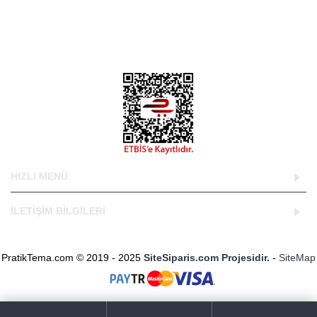
kendilerine en uygun tasarımları seçip kullandığı bir web
tasarım projesidir.
DNS Bilgilerimiz;
ns1.sitesiparis.net
ns2.sitesiparis.net
HIZLI MENÜ
İLETİŞİM BİLGİLERİ
PratikTema.com © 2019 - 2025
SiteSiparis.com Projesidir.
-
SiteMap