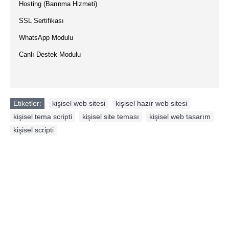
·
Hosting (Barınma Hizmeti)
·
SSL Sertifikası
·
WhatsApp Modulu
·
Canlı Destek Modulu
Etiketler:
kişisel web sitesi
,
kişisel hazır web sitesi
,
kişisel tema scripti
,
kişisel site teması
,
kişisel web tasarım
,
kişisel scripti
PratikTema.com "Herkesin Kurumsal Web Sitesi Olsun"
kapsamında geliştirdiği ve web sitelerin kullanıcılar tarafından