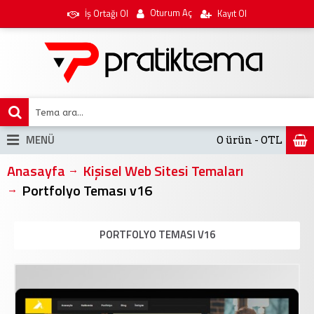
Oturum Aç
İş Ortağı Ol
Kayıt Ol
MENÜ
0 ürün - 0TL
Anasayfa
Kişisel Web Sitesi Temaları
Portfolyo Teması v16
PORTFOLYO TEMASI V16