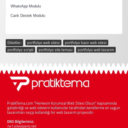
·
WhatsApp Modulu
·
Canlı Destek Modulu
Etiketler:
portfolyo web sitesi
,
portfolyo hazır web sitesi
,
portfolyo scripti
,
portfolyo site teması
,
portfolyo web tasarım
PratikTema.com "Herkesin Kurumsal Web Sitesi Olsun" kapsamında
geliştirdiği ve web sitelerin kullanıcılar tarafından kendilerine en uygun
tasarımları seçip kullandığı bir web tasarım projesidir.
DNS Bilgilerimiz;
ns1.sitesiparis.net