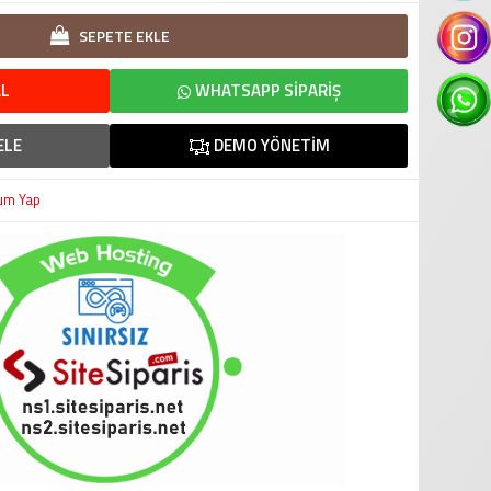
SEPETE EKLE
L
WHATSAPP SIPARIŞ
ELE
DEMO YÖNETIM
um Yap