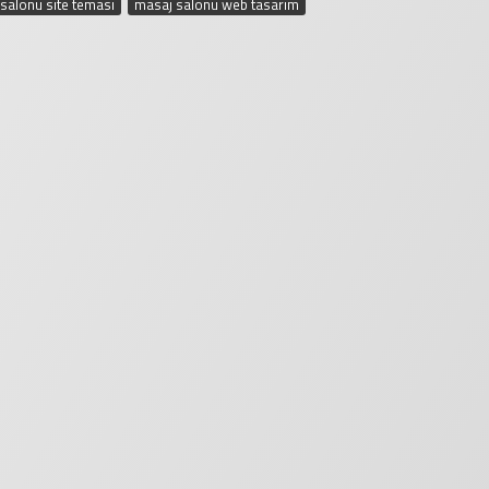
salonu site teması
,
masaj salonu web tasarım