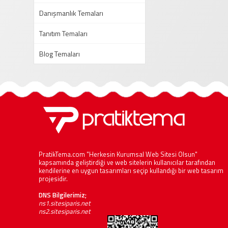
Danışmanlık Temaları
Tanıtım Temaları
Blog Temaları
PratikTema.com "Herkesin Kurumsal Web Sitesi Olsun"
kapsamında geliştirdiği ve web sitelerin kullanıcılar tarafından
kendilerine en uygun tasarımları seçip kullandığı bir web tasarım
projesidir.
DNS Bilgilerimiz;
ns1.sitesiparis.net
ns2.sitesiparis.net