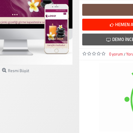
HEMEN A
DEMO İNC
0 yorum
Yor
/
Resmi Büyüt