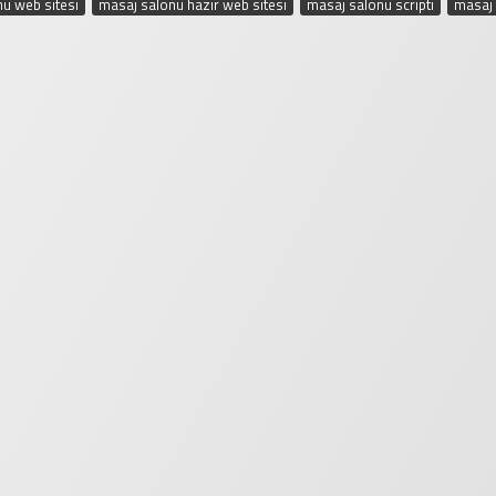
u web sitesi
,
masaj salonu hazır web sitesi
,
masaj salonu scripti
,
masaj 