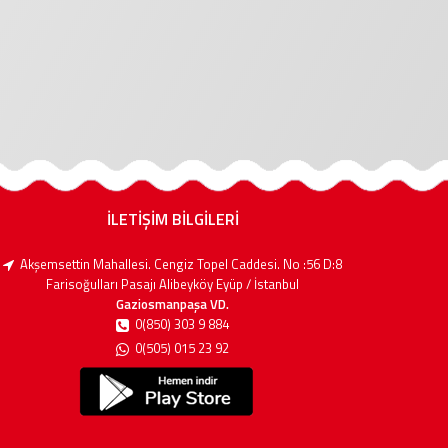
İLETİŞİM BİLGİLERİ
Akşemsettin Mahallesi. Cengiz Topel Caddesi. No :56 D:8
Farisoğulları Pasajı Alibeyköy Eyüp / İstanbul
Gaziosmanpaşa VD.
0(850) 303 9 884
0(505) 015 23 92