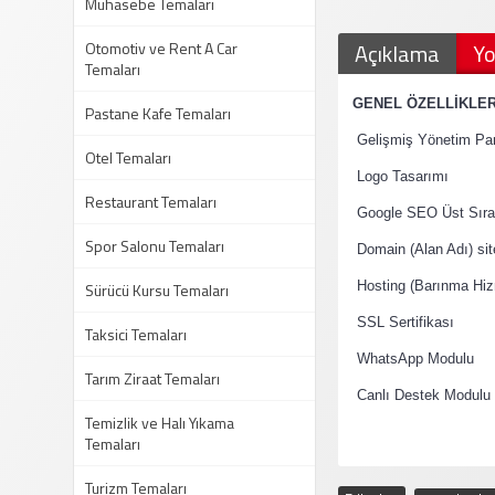
Muhasebe Temaları
Otomotiv ve Rent A Car
Açıklama
Yo
Temaları
·
GENEL ÖZELLİKLE
Pastane Kafe Temaları
·
Gelişmiş Yönetim Pan
Otel Temaları
·
Logo Tasarımı
Restaurant Temaları
·
Google SEO Üst Sıral
Spor Salonu Temaları
·
Domain (Alan Adı) si
·
Sürücü Kursu Temaları
Hosting (Barınma Hiz
·
SSL Sertifikası
Taksici Temaları
·
WhatsApp Modulu
Tarım Ziraat Temaları
·
Canlı Destek Modulu
Temizlik ve Halı Yıkama
Temaları
Turizm Temaları