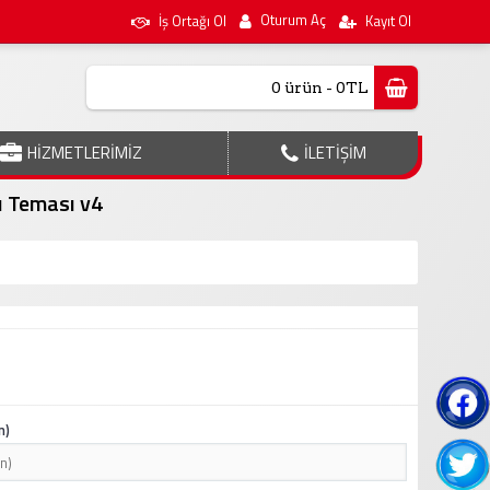
Oturum Aç
İş Ortağı Ol
Kayıt Ol
0 ürün - 0TL
HİZMETLERİMİZ
İLETİŞİM
 Teması v4
n)