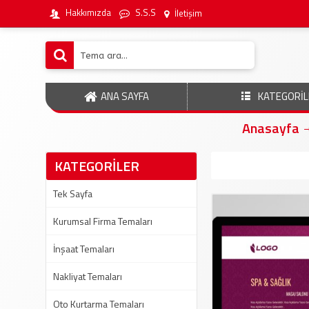
Hakkımızda
S.S.S
İletişim
ANA SAYFA
KATEGORİL
Anasayfa
KATEGORİLER
Tek Sayfa
Kurumsal Firma Temaları
İnşaat Temaları
Nakliyat Temaları
Oto Kurtarma Temaları