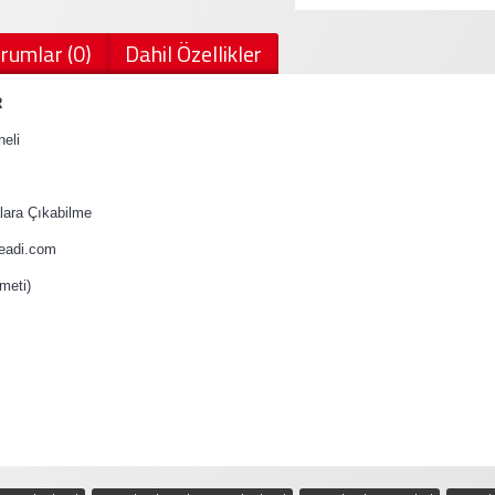
rumlar (0)
Dahil Özellikler
R
eli
ara Çıkabilme
teadi.com
meti)