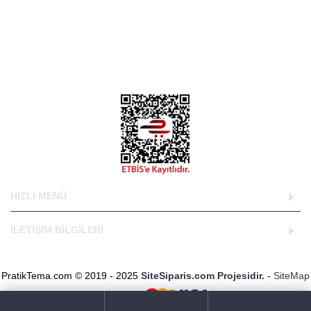
PratikTema.com "Herkesin Kurumsal Web Sitesi Olsun"
kapsamında geliştirdiği ve web sitelerin kullanıcılar tarafından
kendilerine en uygun tasarımları seçip kullandığı bir web
tasarım projesidir.
DNS Bilgilerimiz;
ns1.sitesiparis.net
ns2.sitesiparis.net
HIZLI MENÜ
İLETİŞİM BİLGİLERİ
PratikTema.com © 2019 - 2025
SiteSiparis.com Projesidir.
-
SiteMap