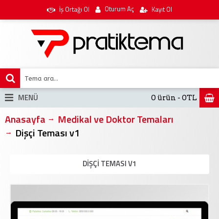
Oturum Aç
İş Ortağı Ol
Kayıt Ol
MENÜ
0 ürün - 0TL
Anasayfa
Medikal ve Doktor Temaları
Dişçi Teması v1
DIŞÇI TEMASI V1