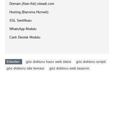
·
Domain (Alan Adı) siteadi.com
·
Hosting (Barınma Hizmeti)
·
SSL Sertifikası
·
WhatsApp Modulu
·
Canlı Destek Modulu
Etiketler:
göz doktoru hazır web sitesi
,
göz doktoru scripti
,
göz doktoru site teması
,
göz doktoru web tasarım
PratikTema.com "Herkesin Kurumsal Web Sitesi Olsun"