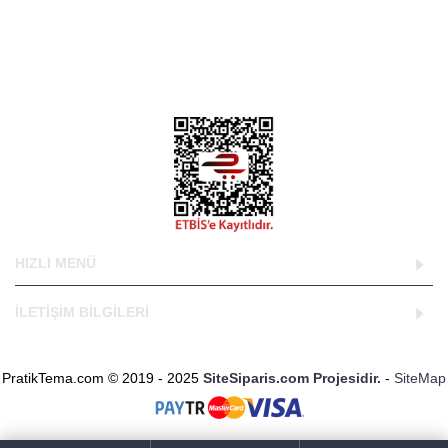
kapsamında geliştirdiği ve web sitelerin kullanıcılar tarafından
kendilerine en uygun tasarımları seçip kullandığı bir web
tasarım projesidir.
DNS Bilgilerimiz;
ns1.sitesiparis.net
ns2.sitesiparis.net
HIZLI MENÜ
İLETİŞİM BİLGİLERİ
PratikTema.com © 2019 - 2025
SiteSiparis.com Projesidir.
-
SiteMap