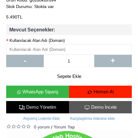
Ürün Kodu:
gozdoktoruv4
Stok Durumu:
Stokta var
5.490TL
Mevcut Seçenekler:
Kullanılacak Alan Adı (Domain)
-
+
Sepete Ekle
WhatsApp Sipariş
Hemen Al
Demo Yönetim
Demo İncele
Alışveriş Listeme Ekle
Karşılaştırma listesine ekle
0 yorum
Yorum Yap
/