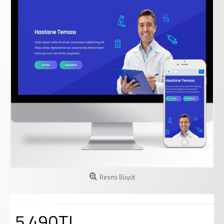
Resmi Büyüt
5.490TL