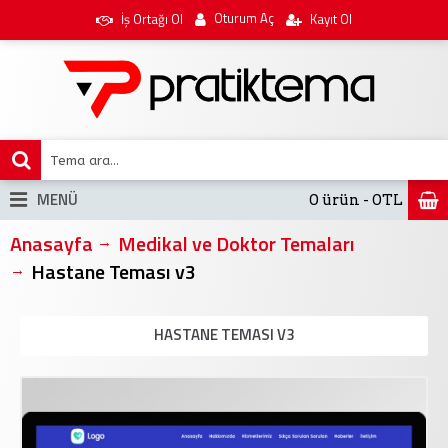
Oturum Aç
İş Ortağı Ol
Kayıt Ol
MENÜ
0 ürün - 0TL
Anasayfa
Medikal ve Doktor Temaları
Hastane Teması v3
HASTANE TEMASI V3