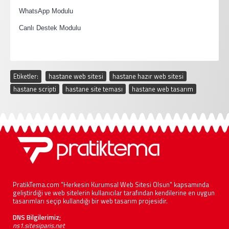
·
WhatsApp Modulu
·
Canlı Destek Modulu
Etiketler:
hastane web sitesi
,
hastane hazır web sitesi
,
hastane scripti
,
hastane site teması
,
hastane web tasarım
PratikTema.com "Herkesin Kurumsal Web Sitesi Olsun" kapsamında
geliştirdiği ve web sitelerin kullanıcılar tarafından kendilerine en uygun
tasarımları seçip kullandığı bir web tasarım projesidir.
DNS Bilgilerimiz;
ns1.sitesiparis.net