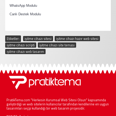
·
WhatsApp Modulu
·
Canlı Destek Modulu
Etiketler:
işitme cihazı sitesi
,
işitme cihazı hazır web sitesi
,
işitme cihazı scripti
,
işitme cihazı site teması
,
işitme cihazı web tasarım
PratikTema.com "Herkesin Kurumsal Web Sitesi Olsun" kapsamında
geliştirdiği ve web sitelerin kullanıcılar tarafından kendilerine en uygun
tasarımları seçip kullandığı bir web tasarım projesidir.