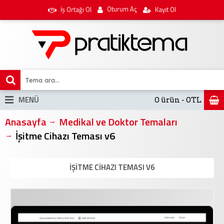
Oturum Aç
İş Ortağı Ol
Kayıt Ol
MENÜ
0 ürün - 0TL
Anasayfa
Medikal ve Doktor Temaları
İşitme Cihazı Teması v6
İŞITME CIHAZI TEMASI V6