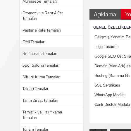
Muhasebe Temaları
Otomotiv ve Rent A Car
Açıklama
Yo
Temaları
·
GENEL ÖZELLİKLE
Pastane Kafe Temaları
·
Gelişmiş Yönetim Pan
Otel Temaları
·
Logo Tasarımı
Restaurant Temaları
·
Google SEO Üst Sıral
Spor Salonu Temaları
·
Domain (Alan Adı) si
·
Sürücü Kursu Temaları
Hosting (Barınma Hiz
·
SSL Sertifikası
Taksici Temaları
·
WhatsApp Modulu
Tarım Ziraat Temaları
·
Canlı Destek Modulu
Temizlik ve Halı Yıkama
Temaları
Turizm Temaları