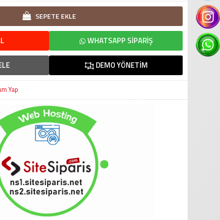
SEPETE EKLE
L
WHATSAPP SIPARIŞ
ELE
DEMO YÖNETIM
um Yap