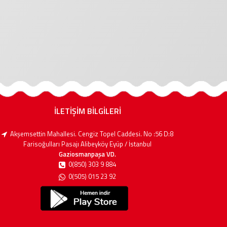
İLETİŞİM BİLGİLERİ
Akşemsettin Mahallesi. Cengiz Topel Caddesi. No :56 D:8
Farisoğulları Pasajı Alibeyköy Eyüp / İstanbul
Gaziosmanpaşa VD.
0(850) 303 9 884
0(505) 015 23 92