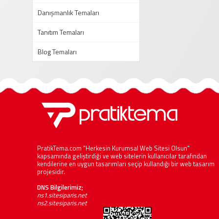
Danışmanlık Temaları
Tanıtım Temaları
Blog Temaları
PratikTema.com "Herkesin Kurumsal Web Sitesi Olsun"
kapsamında geliştirdiği ve web sitelerin kullanıcılar tarafından
kendilerine en uygun tasarımları seçip kullandığı bir web tasarım
projesidir.
DNS Bilgilerimiz;
ns1.sitesiparis.net
ns2.sitesiparis.net