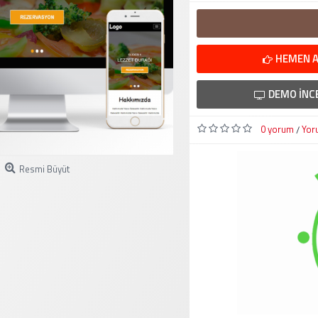
HEMEN A
DEMO İNC
0 yorum
Yor
/
Resmi Büyüt