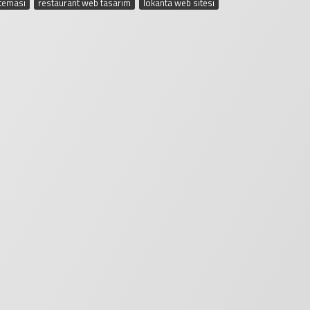
 teması
,
restaurant web tasarım
,
lokanta web sitesi
,