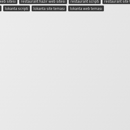
web sitesi
,
restaurant hazır web sitesi
,
restaurant scripti
,
restaurant site
,
lokanta scripti
,
lokanta site teması
,
lokanta web teması