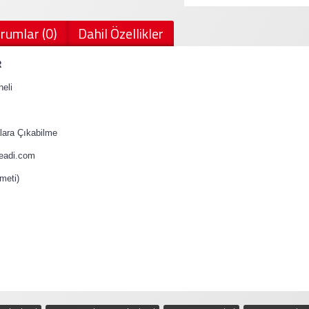
rumlar (0)
Dahil Özellikler
R
eli
ara Çıkabilme
teadi.com
meti)