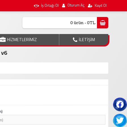
Oturum Aç
İş Ortağı Ol
Kayıt Ol
0 ürün - 0TL
HİZMETLERİMİZ
İLETİŞİM
 v6
n)