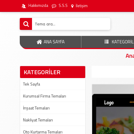
Hakkımızda
S.S.S
İletişim
ANA SAYFA
KATEGORİL
An
KATEGORİLER
Tek Sayfa
Kurumsal Firma Temaları
İnşaat Temaları
Nakliyat Temaları
Oto Kurtarma Temaları