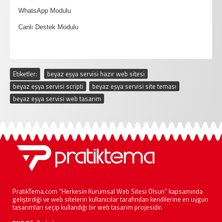
·
WhatsApp Modulu
·
Canlı Destek Modulu
Etiketler:
beyaz eşya servisi hazır web sitesi
,
beyaz eşya servisi scripti
,
beyaz eşya servisi site teması
,
beyaz eşya servisi web tasarım
PratikTema.com "Herkesin Kurumsal Web Sitesi Olsun" kapsamında
geliştirdiği ve web sitelerin kullanıcılar tarafından kendilerine en uygun
tasarımları seçip kullandığı bir web tasarım projesidir.