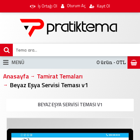
Oturum Aç
İş Ortağı Ol
Kayıt Ol
MENÜ
0 ürün - 0TL
Anasayfa
Tamirat Temaları
Beyaz Eşya Servisi Teması v1
BEYAZ EŞYA SERVISI TEMASI V1