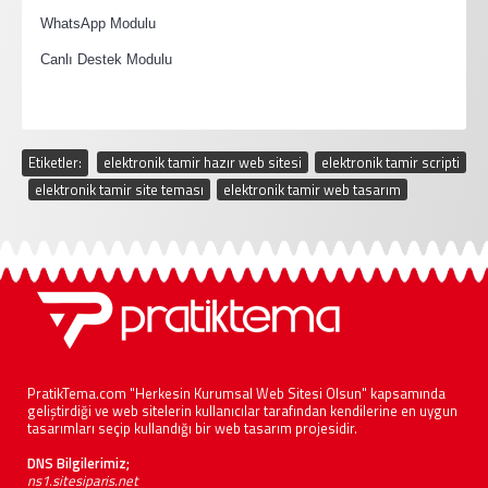
·
WhatsApp Modulu
·
Canlı Destek Modulu
Etiketler:
elektronik tamir hazır web sitesi
,
elektronik tamir scripti
,
elektronik tamir site teması
,
elektronik tamir web tasarım
PratikTema.com "Herkesin Kurumsal Web Sitesi Olsun" kapsamında
geliştirdiği ve web sitelerin kullanıcılar tarafından kendilerine en uygun
tasarımları seçip kullandığı bir web tasarım projesidir.
DNS Bilgilerimiz;
ns1.sitesiparis.net