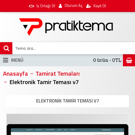
Oturum Aç
İş Ortağı Ol
Kayıt Ol
MENÜ
0 ürün - 0TL
Anasayfa
Tamirat Temaları
Elektronik Tamir Teması v7
ELEKTRONIK TAMIR TEMASI V7