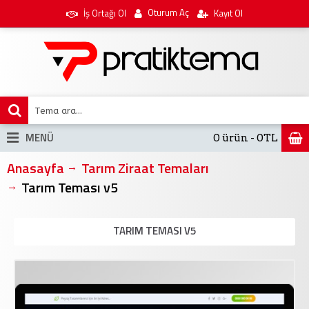
Oturum Aç
İş Ortağı Ol
Kayıt Ol
MENÜ
0 ürün - 0TL
Anasayfa
Tarım Ziraat Temaları
Tarım Teması v5
TARIM TEMASI V5