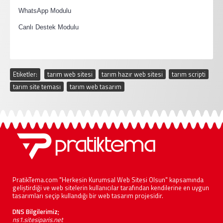
·
WhatsApp Modulu
·
Canlı Destek Modulu
Etiketler:
tarım web sitesi
,
tarım hazır web sitesi
,
tarım scripti
,
tarım site teması
,
tarım web tasarım
PratikTema.com "Herkesin Kurumsal Web Sitesi Olsun" kapsamında
geliştirdiği ve web sitelerin kullanıcılar tarafından kendilerine en uygun
tasarımları seçip kullandığı bir web tasarım projesidir.
DNS Bilgilerimiz;
ns1.sitesiparis.net