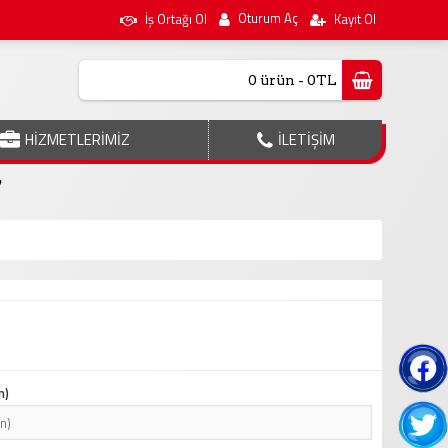
Oturum Aç
İş Ortağı Ol
Kayıt Ol
0 ürün - 0TL
HİZMETLERİMİZ
İLETİŞİM
7
n)