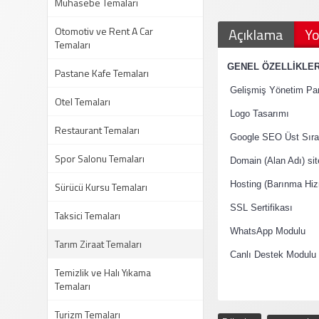
Muhasebe Temaları
Otomotiv ve Rent A Car
Açıklama
Yo
Temaları
·
GENEL ÖZELLİKLE
Pastane Kafe Temaları
·
Gelişmiş Yönetim Pan
Otel Temaları
·
Logo Tasarımı
Restaurant Temaları
·
Google SEO Üst Sıral
Spor Salonu Temaları
·
Domain (Alan Adı) si
·
Sürücü Kursu Temaları
Hosting (Barınma Hiz
·
SSL Sertifikası
Taksici Temaları
·
WhatsApp Modulu
Tarım Ziraat Temaları
·
Canlı Destek Modulu
Temizlik ve Halı Yıkama
Temaları
Turizm Temaları