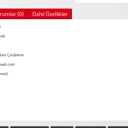
rumlar (0)
Dahil Özellikler
R
eli
ara Çıkabilme
teadi.com
meti)