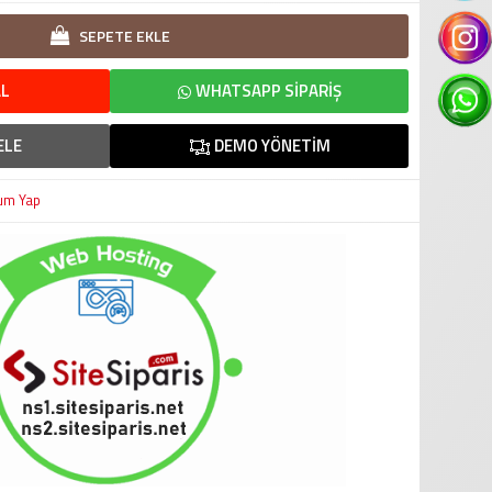
SEPETE EKLE
L
WHATSAPP SIPARIŞ
ELE
DEMO YÖNETIM
um Yap