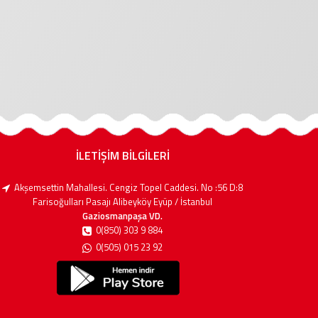
İLETİŞİM BİLGİLERİ
Akşemsettin Mahallesi. Cengiz Topel Caddesi. No :56 D:8
Farisoğulları Pasajı Alibeyköy Eyüp / İstanbul
Gaziosmanpaşa VD.
0(850) 303 9 884
0(505) 015 23 92