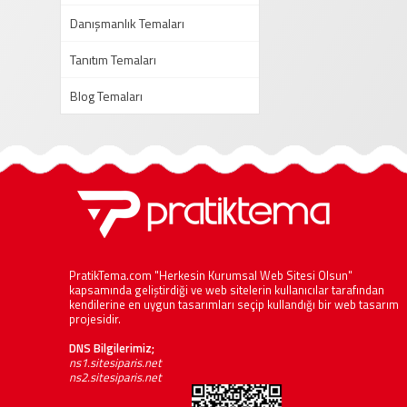
Danışmanlık Temaları
Tanıtım Temaları
Blog Temaları
PratikTema.com "Herkesin Kurumsal Web Sitesi Olsun"
kapsamında geliştirdiği ve web sitelerin kullanıcılar tarafından
kendilerine en uygun tasarımları seçip kullandığı bir web tasarım
projesidir.
DNS Bilgilerimiz;
ns1.sitesiparis.net
ns2.sitesiparis.net