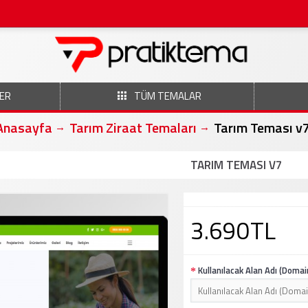
ER
TÜM TEMALAR
Anasayfa
Tarım Ziraat Temaları
Tarım Teması v
TARIM TEMASI V7
3.690TL
Kullanılacak Alan Adı (Domai