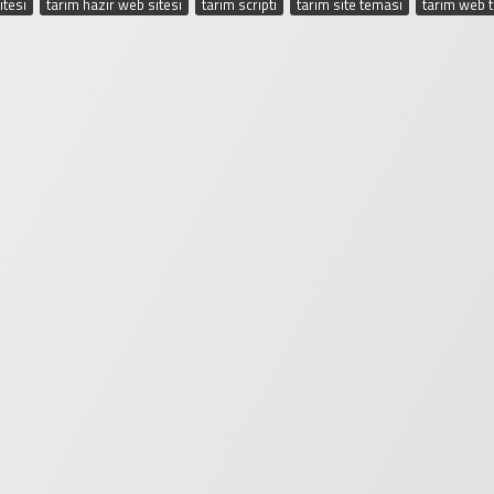
itesi
,
tarım hazır web sitesi
,
tarım scripti
,
tarım site teması
,
tarım web 