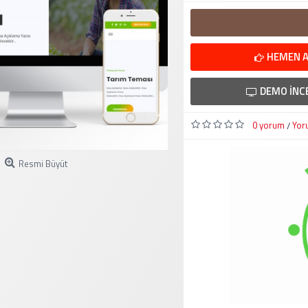
HEMEN A
DEMO İNC
0 yorum
Yor
/
Resmi Büyüt