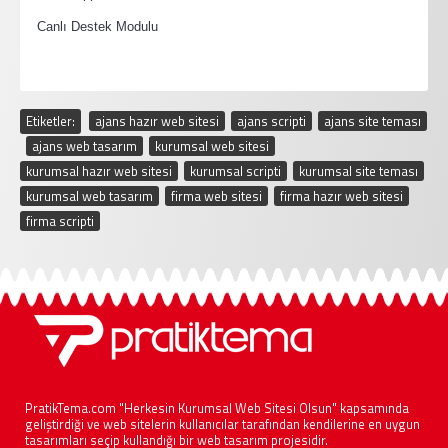
·
Canlı Destek Modulu
Etiketler:
ajans hazır web sitesi
,
ajans scripti
,
ajans site teması
,
ajans web tasarım
,
kurumsal web sitesi
,
kurumsal hazır web sitesi
,
kurumsal scripti
,
kurumsal site teması
,
kurumsal web tasarım
,
firma web sitesi
,
firma hazır web sitesi
,
firma scripti
PratikTema.com "Herkesin Kurumsal Web Sitesi Olsun" kapsamında
geliştirdiği ve web sitelerin kullanıcılar tarafından kendilerine en uygun
tasarımları seçip kullandığı bir web tasarım projesidir.