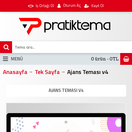
Oturum Aç
İş Ortağı Ol
Kayıt Ol
MENÜ
0 ürün - 0TL
Anasayfa
Tek Sayfa
Ajans Teması v4
AJANS TEMASI V4