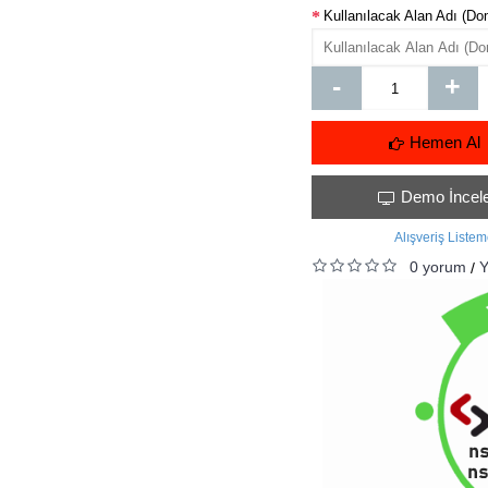
Kullanılacak Alan Adı (Do
-
+
Hemen Al
Demo İncel
Alışveriş Liste
0 yorum
Y
/