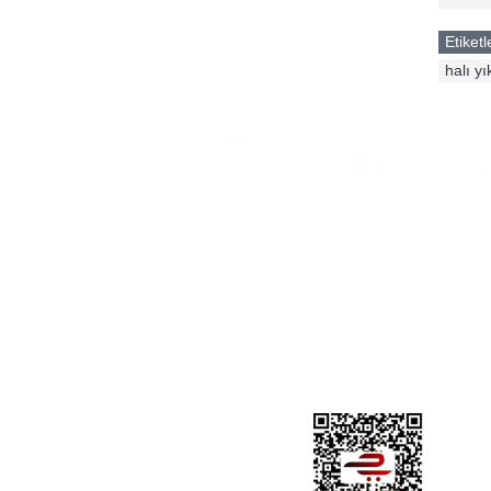
Etiketl
halı y
PratikTema.com "Herkesin Kurumsal We
Sitesi Olsun" kapsamında geliştirdiği ve 
sitelerin kullanıcılar tarafından kendilerin
uygun tasarımları seçip kullandığı bir web
tasarım projesidir.
DNS Bilgilerimiz;
ns1.sitesiparis.net
ns2.sitesiparis.net