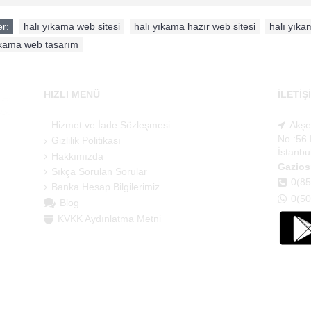
er:
halı yıkama web sitesi
,
halı yıkama hazır web sitesi
,
halı yıkam
ıkama web tasarım
HIZLI MENÜ
İLETİŞ
Hizmet ve İade Sözleşmesi
Akşe
No :56 
Gizlilik Politikası
İstanbu
b
Hakkımızda
Gazios
web
Sıkça Sorulan Sorular
e en
0(85
Banka Hesap Bilgilerimiz
0(50
Blog
KVKK Aydınlatma Metni