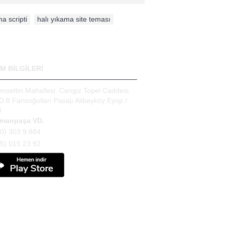
a scripti
,
halı yıkama site teması
,
İM BİLGİLERİ
msettin Mahallesi. Cengiz Topel Caddesi.
D:8 Farisoğulları Pasajı Alibeyköy Eyüp /
l
manpaşa VD.
0) 303 9 884
5) 015 23 92