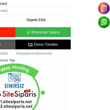
main)
Sepete Ekle
WhatsApp Sipariş
e
Demo Yönetim
me Ekle
Karşılaştırma listesine ekle
orum Yap