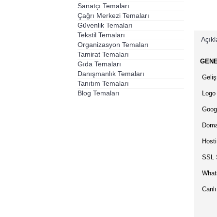
Sanatçı Temaları
Çağrı Merkezi Temaları
Güvenlik Temaları
Tekstil Temaları
Açık
Organizasyon Temaları
Tamirat Temaları
·
GENE
Gıda Temaları
Danışmanlık Temaları
·
Geliş
Tanıtım Temaları
Blog Temaları
·
Logo 
·
Googl
·
Domai
·
Hosti
·
SSL S
·
What
·
Canlı