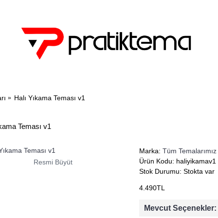
EGORİLER
TÜM TEMALAR
Hİ
rı
Halı Yıkama Teması v1
ıkama Teması v1
Marka:
Tüm Temalarımız
Ürün Kodu:
haliyikamav1
Resmi Büyüt
Stok Durumu:
Stokta var
4.490TL
Mevcut Seçenekler: