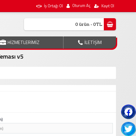
Oturum Aç
İş Ortağı Ol
Kayıt Ol
0 ürün - 0TL
HİZMETLERİMİZ
İLETİŞİM
Teması v5
n)