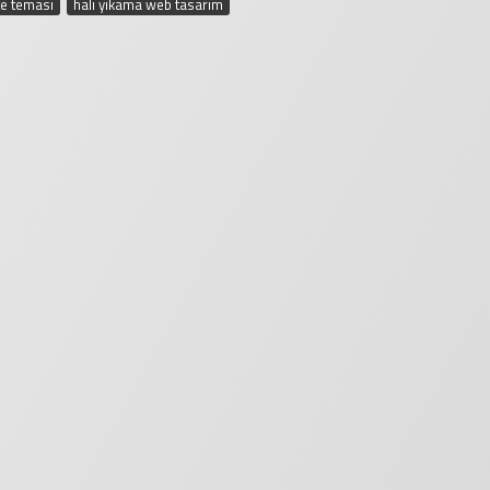
te teması
,
halı yıkama web tasarım