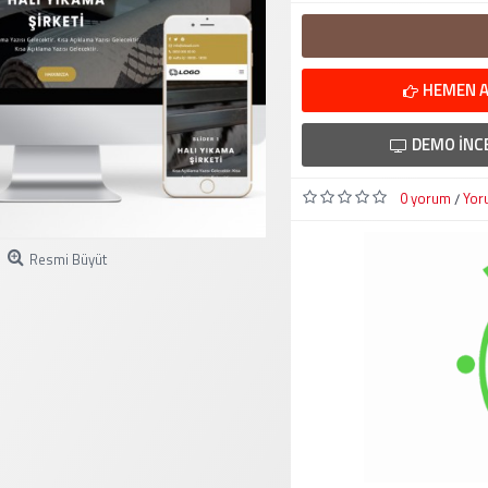
HEMEN A
DEMO İNC
0 yorum
Yor
/
Resmi Büyüt