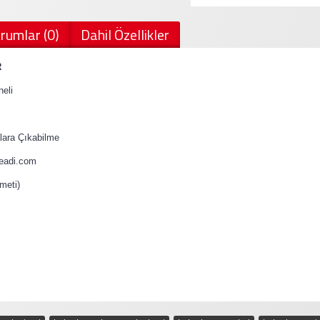
rumlar (0)
Dahil Özellikler
R
eli
ara Çıkabilme
teadi.com
meti)