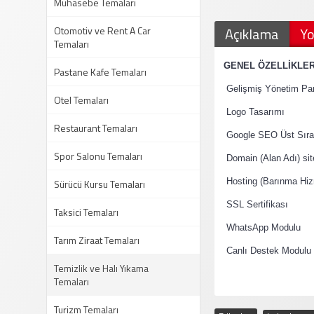
Muhasebe Temaları
Otomotiv ve Rent A Car
Açıklama
Yo
Temaları
·
GENEL ÖZELLİKLE
Pastane Kafe Temaları
·
Gelişmiş Yönetim Pan
Otel Temaları
·
Logo Tasarımı
Restaurant Temaları
·
Google SEO Üst Sıral
Spor Salonu Temaları
·
Domain (Alan Adı) si
·
Sürücü Kursu Temaları
Hosting (Barınma Hiz
·
SSL Sertifikası
Taksici Temaları
·
WhatsApp Modulu
Tarım Ziraat Temaları
·
Canlı Destek Modulu
Temizlik ve Halı Yıkama
Temaları
Turizm Temaları