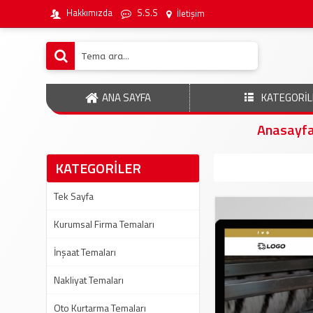
Hakkımızda
S.S.S
İletişim
ANA SAYFA
KATEGORİL
Anasayf
KATEGORİLER
Tek Sayfa
Kurumsal Firma Temaları
İnşaat Temaları
Nakliyat Temaları
Oto Kurtarma Temaları