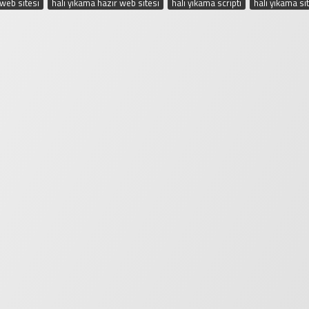
 web sitesi
,
halı yıkama hazır web sitesi
,
halı yıkama scripti
,
halı yıkama si