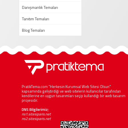
Danışmanlık Temaları
Tanıtım Temaları
Blog Temaları
PratikTema.com "Herkesin Kurumsal Web Sitesi Olsun"
kapsamında geliştirdiği ve web sitelerin kullanıcılar tarafından
kendilerine en uygun tasarımları seçip kullandığı bir web tasarım
projesidir.
DNS Bilgilerimiz;
ns1.sitesiparis.net
ns2.sitesiparis.net