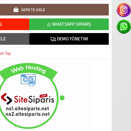
SEPETE EKLE
L
WHATSAPP SIPARIŞ
ELE
DEMO YÖNETIM
um Yap