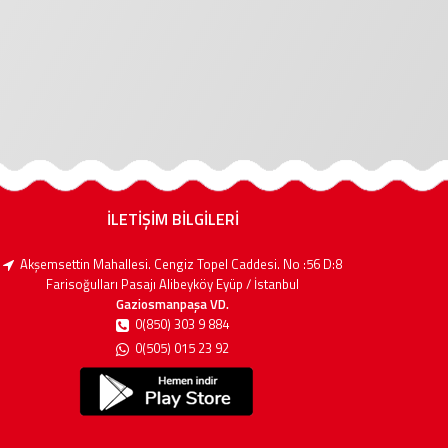
İLETİŞİM BİLGİLERİ
Akşemsettin Mahallesi. Cengiz Topel Caddesi. No :56 D:8
Farisoğulları Pasajı Alibeyköy Eyüp / İstanbul
Gaziosmanpaşa VD.
0(850) 303 9 884
0(505) 015 23 92