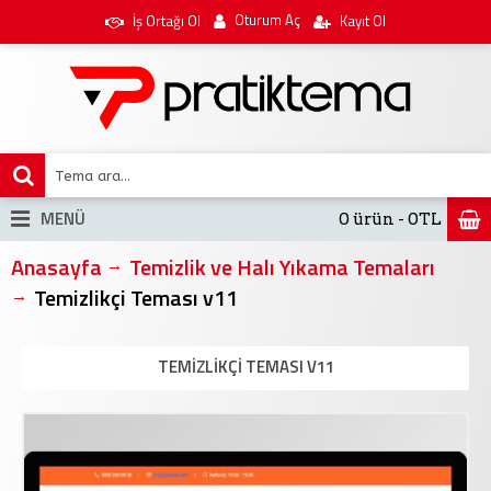
Oturum Aç
İş Ortağı Ol
Kayıt Ol
MENÜ
0 ürün - 0TL
Anasayfa
Temizlik ve Halı Yıkama Temaları
Temizlikçi Teması v11
TEMIZLIKÇI TEMASI V11