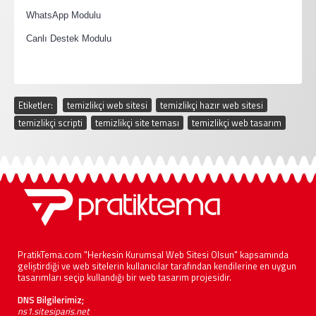
·
WhatsApp Modulu
·
Canlı Destek Modulu
Etiketler:
temizlikçi web sitesi
,
temizlikçi hazır web sitesi
,
temizlikçi scripti
,
temizlikçi site teması
,
temizlikçi web tasarım
PratikTema.com "Herkesin Kurumsal Web Sitesi Olsun" kapsamında
geliştirdiği ve web sitelerin kullanıcılar tarafından kendilerine en uygun
tasarımları seçip kullandığı bir web tasarım projesidir.
DNS Bilgilerimiz;
ns1.sitesiparis.net