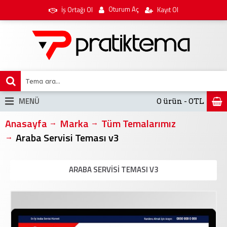
Oturum Aç
İş Ortağı Ol
Kayıt Ol
MENÜ
0 ürün - 0TL
Anasayfa
Marka
Tüm Temalarımız
Araba Servisi Teması v3
ARABA SERVISI TEMASI V3