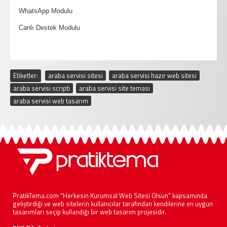
·
WhatsApp Modulu
·
Canlı Destek Modulu
Etiketler:
araba servisi sitesi
,
araba servisi hazır web sitesi
,
araba servisi scripti
,
araba servisi site teması
,
araba servisi web tasarım
PratikTema.com "Herkesin Kurumsal Web Sitesi Olsun" kapsamında
geliştirdiği ve web sitelerin kullanıcılar tarafından kendilerine en uygun
tasarımları seçip kullandığı bir web tasarım projesidir.