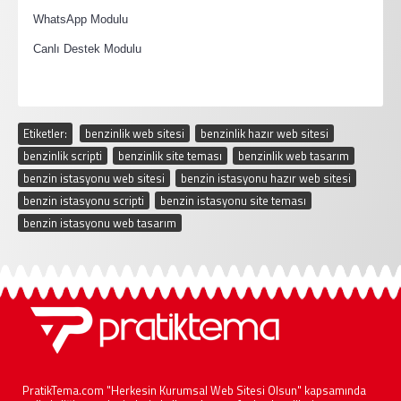
·
WhatsApp Modulu
·
Canlı Destek Modulu
Etiketler:
benzinlik web sitesi
,
benzinlik hazır web sitesi
,
benzinlik scripti
,
benzinlik site teması
,
benzinlik web tasarım
,
benzin istasyonu web sitesi
,
benzin istasyonu hazır web sitesi
,
benzin istasyonu scripti
,
benzin istasyonu site teması
,
benzin istasyonu web tasarım
PratikTema.com "Herkesin Kurumsal Web Sitesi Olsun" kapsamında