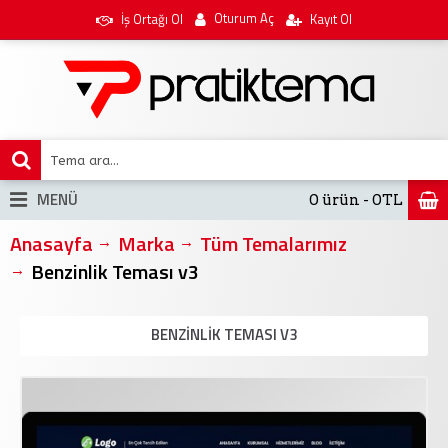
Oturum Aç
İş Ortağı Ol
Kayıt Ol
MENÜ
0 ürün - 0TL
Anasayfa
Marka
Tüm Temalarımız
Benzinlik Teması v3
BENZINLIK TEMASI V3