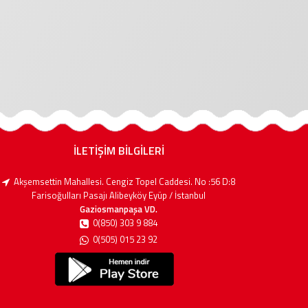
İLETİŞİM BİLGİLERİ
Akşemsettin Mahallesi. Cengiz Topel Caddesi. No :56 D:8
Farisoğulları Pasajı Alibeyköy Eyüp / İstanbul
Gaziosmanpaşa VD.
0(850) 303 9 884
0(505) 015 23 92