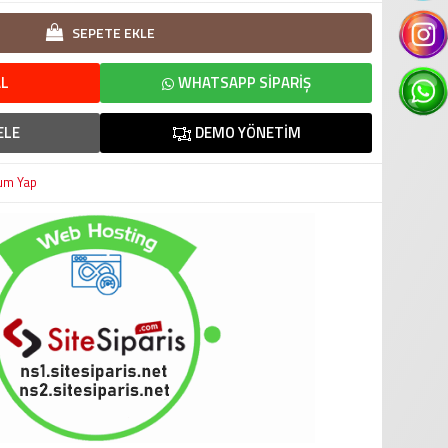
SEPETE EKLE
L
WHATSAPP SIPARIŞ
ELE
DEMO YÖNETIM
um Yap