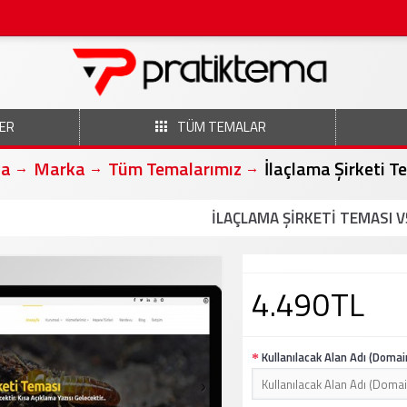
ER
TÜM TEMALAR
fa
Marka
Tüm Temalarımız
İlaçlama Şirketi T
İLAÇLAMA ŞIRKETI TEMASI V
4.490TL
Kullanılacak Alan Adı (Domai