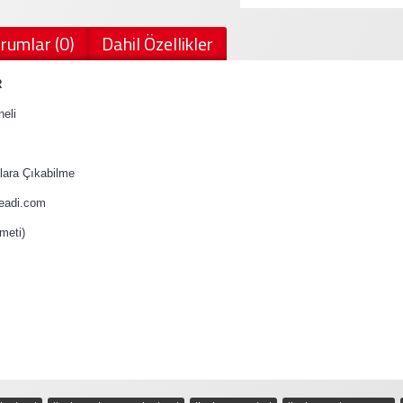
rumlar (0)
Dahil Özellikler
R
eli
ara Çıkabilme
teadi.com
meti)