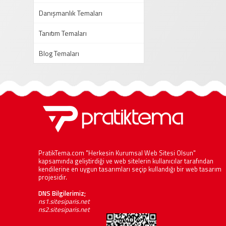
Danışmanlık Temaları
Tanıtım Temaları
Blog Temaları
PratikTema.com "Herkesin Kurumsal Web Sitesi Olsun"
kapsamında geliştirdiği ve web sitelerin kullanıcılar tarafından
kendilerine en uygun tasarımları seçip kullandığı bir web tasarım
projesidir.
DNS Bilgilerimiz;
ns1.sitesiparis.net
ns2.sitesiparis.net