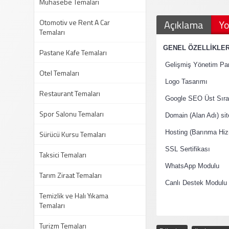
Muhasebe Temaları
Otomotiv ve Rent A Car
Açıklama
Yo
Temaları
·
GENEL ÖZELLİKLE
Pastane Kafe Temaları
·
Gelişmiş Yönetim Pan
Otel Temaları
·
Logo Tasarımı
Restaurant Temaları
·
Google SEO Üst Sıral
Spor Salonu Temaları
·
Domain (Alan Adı) si
·
Sürücü Kursu Temaları
Hosting (Barınma Hiz
·
SSL Sertifikası
Taksici Temaları
·
WhatsApp Modulu
Tarım Ziraat Temaları
·
Canlı Destek Modulu
Temizlik ve Halı Yıkama
Temaları
Turizm Temaları