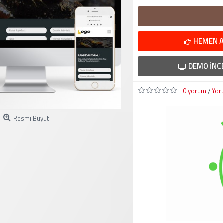
HEMEN A
DEMO İNC
0 yorum
Yor
/
Resmi Büyüt