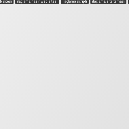
b sitesi
,
ilaçlama hazır web sitesi
,
ilaçlama scripti
,
ilaçlama site teması
,