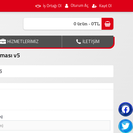
Oturum Aç
İş Ortağı Ol
Kayıt Ol
0 ürün - 0TL
HİZMETLERİMİZ
İLETİŞİM
eması v5
5
n)