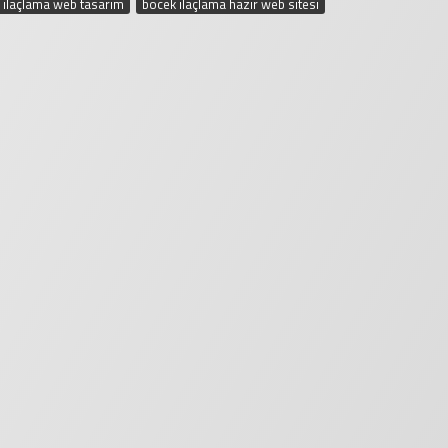
ilaçlama web tasarım
,
böcek ilaçlama hazır web sitesi
,