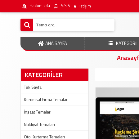
Hakkımızda
S.S.S
İletişim
ANA SAYFA
KATEGORİL
Anasay
KATEGORİLER
Tek Sayfa
Kurumsal Firma Temaları
İnşaat Temaları
Nakliyat Temaları
Oto Kurtarma Temaları