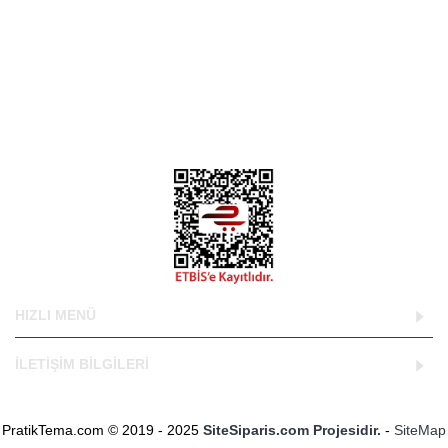
PratikTema.com "Herkesin Kurumsal Web Sitesi Olsun"
kapsamında geliştirdiği ve web sitelerin kullanıcılar tarafından
kendilerine en uygun tasarımları seçip kullandığı bir web
tasarım projesidir.
DNS Bilgilerimiz;
ns1.sitesiparis.net
ns2.sitesiparis.net
HIZLI MENÜ
İLETİŞİM BİLGİLERİ
PratikTema.com © 2019 - 2025
SiteSiparis.com Projesidir.
-
SiteMap