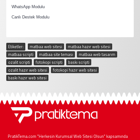
·
WhatsApp Modulu
·
Canlı Destek Modulu
Etiketler:
matbaa web sitesi
,
matbaa hazır web sitesi
,
matbaa scripti
,
matbaa site teması
,
matbaa web tasarım
,
ozalit scripti
,
fotokopi scripti
,
baskı scripti
,
ozalit hazır web sitesi
,
fotokopi hazır web sitesi
,
baskı hazır web sitesi
PratikTema.com "Herkesin Kurumsal Web Sitesi Olsun" kapsamında