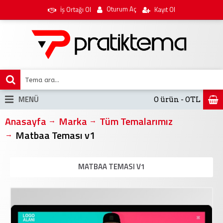
Oturum Aç
İş Ortağı Ol
Kayıt Ol
MENÜ
0 ürün - 0TL
Anasayfa
Marka
Tüm Temalarımız
Matbaa Teması v1
MATBAA TEMASI V1