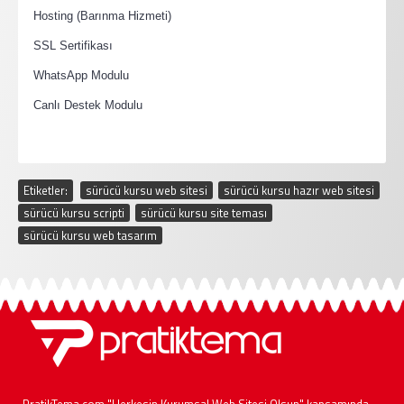
·
Hosting (Barınma Hizmeti)
·
SSL Sertifikası
·
WhatsApp Modulu
·
Canlı Destek Modulu
Etiketler:
sürücü kursu web sitesi
,
sürücü kursu hazır web sitesi
,
sürücü kursu scripti
,
sürücü kursu site teması
,
sürücü kursu web tasarım