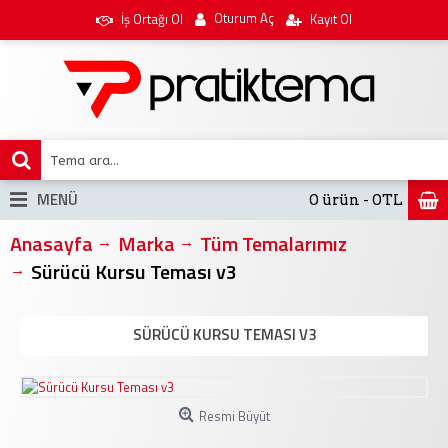
Oturum Aç
İş Ortağı Ol
Kayıt Ol
MENÜ
0 ürün - 0TL
Anasayfa
Marka
Tüm Temalarımız
Sürücü Kursu Teması v3
SÜRÜCÜ KURSU TEMASI V3
Resmi Büyüt