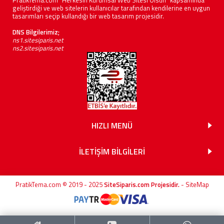
PratikTema.com "Herkesin Kurumsal Web Sitesi Olsun" kapsamında
geliştirdiği ve web sitelerin kullanıcılar tarafından kendilerine en uygun
tasarımları seçip kullandığı bir web tasarım projesidir.
DNS Bilgilerimiz;
ns1.sitesiparis.net
ns2.sitesiparis.net
HIZLI MENÜ
İLETİŞİM BİLGİLERİ
PratikTema.com © 2019 - 2025
SiteSiparis.com Projesidir.
-
SiteMap