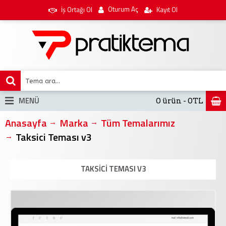
Oturum Aç
İş Ortağı Ol
Kayıt Ol
MENÜ
0 ürün - 0TL
Anasayfa
Marka
Tüm Temalarımız
Taksici Teması v3
TAKSICI TEMASI V3