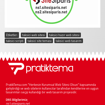
Etiketler:
taksici web sitesi
,
taksici hazır web sitesi
,
taksici scripti
,
taksici site teması
,
taksici web tasarım
PratikTema.com "Herkesin Kurumsal Web Sitesi Olsun" kapsamında
geliştirdiği ve web sitelerin kullanıcılar tarafından kendilerine en uygun
tasarımları seçip kullandığı bir web tasarım projesidir.
DNS Bilgilerimiz;
ns1.sitesiparis.net