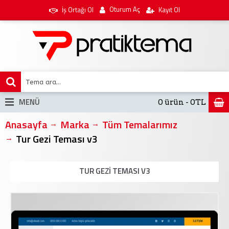
Oturum Aç
İş Ortağı Ol
Kayıt Ol
MENÜ
0 ürün - 0TL
Anasayfa
Marka
Tüm Temalarımız
Tur Gezi Teması v3
TUR GEZI TEMASI V3