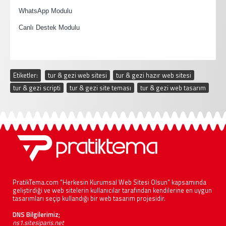
·
WhatsApp Modulu
·
Canlı Destek Modulu
Etiketler:
tur & gezi web sitesi
,
tur & gezi hazır web sitesi
,
tur & gezi scripti
,
tur & gezi site teması
,
tur & gezi web tasarım
PratikTema.com "Herkesin Kurumsal Web Sitesi Olsun" kapsamında
geliştirdiği ve web sitelerin kullanıcılar tarafından kendilerine en uygun
tasarımları seçip kullandığı bir web tasarım projesidir.
DNS Bilgilerimiz;
ns1.sitesiparis.net