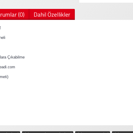
rumlar (0)
Dahil Özellikler
R
eli
ara Çıkabilme
teadi.com
meti)