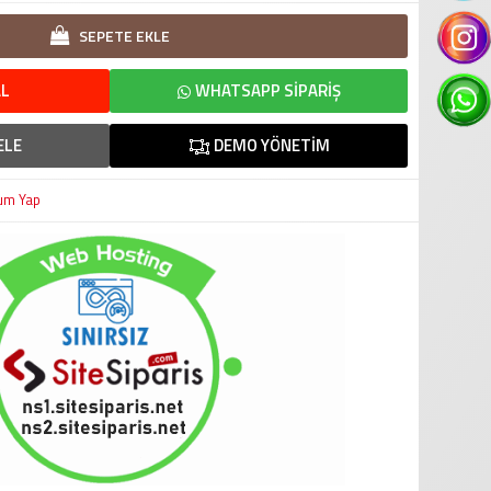
SEPETE EKLE
L
WHATSAPP SIPARIŞ
ELE
DEMO YÖNETIM
um Yap