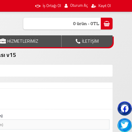
Oturum Aç
İş Ortağı Ol
Kayıt Ol
0 ürün - 0TL
HİZMETLERİMİZ
İLETİŞİM
sı v15
n)