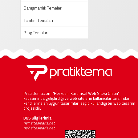
Danışmanlık Temaları
Tanıtım Temaları
Blog Temaları
PratikTema.com "Herkesin Kurumsal Web Sitesi Olsun"
kapsamında geliştirdiği ve web sitelerin kullanıcılar tarafından
kendilerine en uygun tasarımları seçip kullandığı bir web tasarım
projesidir.
DNS Bilgilerimiz;
ns1.sitesiparis.net
ns2.sitesiparis.net