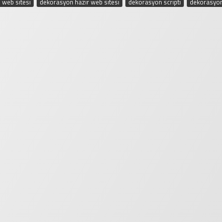
 web sitesi
,
dekorasyon hazır web sitesi
,
dekorasyon scripti
,
dekorasyon