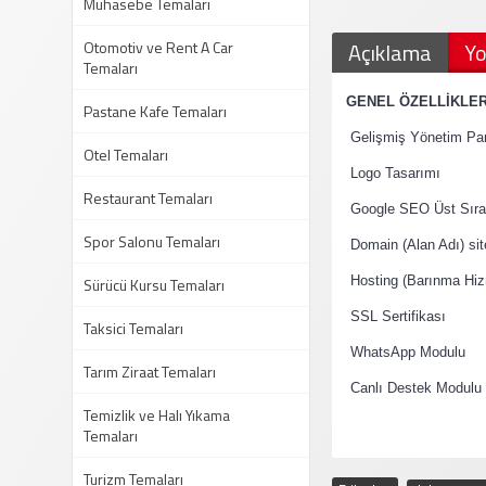
Muhasebe Temaları
Otomotiv ve Rent A Car
Açıklama
Yo
Temaları
·
GENEL ÖZELLİKLE
Pastane Kafe Temaları
·
Gelişmiş Yönetim Pan
Otel Temaları
·
Logo Tasarımı
Restaurant Temaları
·
Google SEO Üst Sıral
Spor Salonu Temaları
·
Domain (Alan Adı) si
·
Sürücü Kursu Temaları
Hosting (Barınma Hiz
·
SSL Sertifikası
Taksici Temaları
·
WhatsApp Modulu
Tarım Ziraat Temaları
·
Canlı Destek Modulu
Temizlik ve Halı Yıkama
Temaları
Turizm Temaları