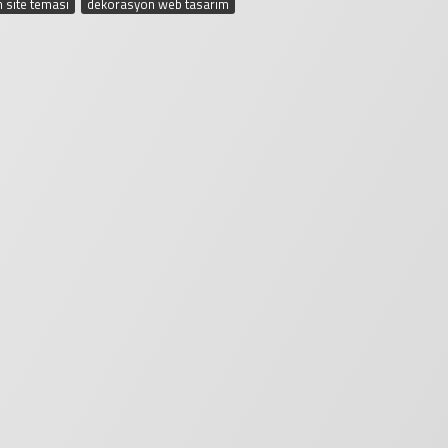
 site teması
,
dekorasyon web tasarım