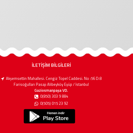
İLETİŞİM BİLGİLERİ
Akşemsettin Mahallesi. Cengiz Topel Caddesi. No :56 D:8
Farisoğulları Pasajı Alibeyköy Eyüp / İstanbul
Gaziosmanpaşa VD.
0(850) 303 9 884
0(505) 015 23 92