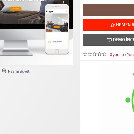
HEMEN A
DEMO İNC
0 yorum
Yor
/
Resmi Büyüt