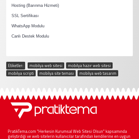
·
Hosting (Barınma Hizmeti)
·
SSL Sertifikası
·
WhatsApp Modulu
·
Canlı Destek Modulu
Etiketler:
mobilya web sitesi
,
mobilya hazır web sitesi
,
mobilya scripti
,
mobilya site teması
,
mobilya web tasarım
PratikTema.com "Herkesin Kurumsal Web Sitesi Olsun" kapsamında
geliştirdiği ve web sitelerin kullanıcılar tarafından kendilerine en uygun