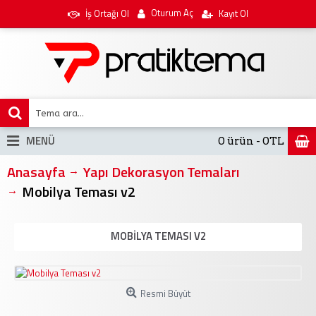
Oturum Aç
İş Ortağı Ol
Kayıt Ol
MENÜ
0 ürün - 0TL
Anasayfa
Yapı Dekorasyon Temaları
Mobilya Teması v2
MOBILYA TEMASI V2
Resmi Büyüt