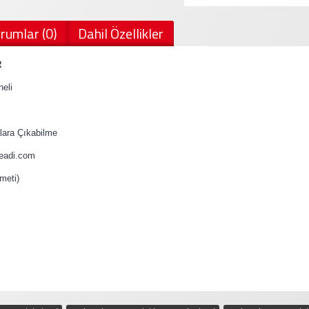
rumlar (0)
Dahil Özellikler
R
eli
ara Çıkabilme
teadi.com
meti)