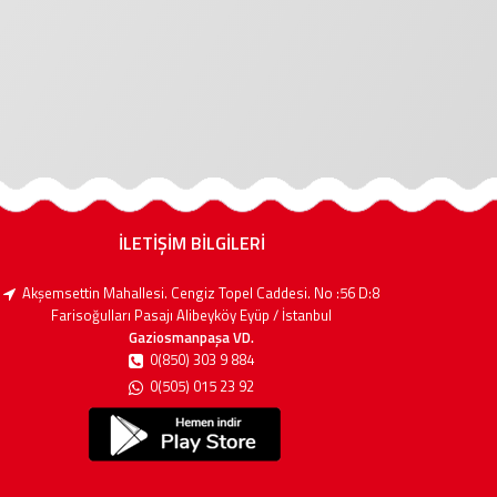
İLETİŞİM BİLGİLERİ
Akşemsettin Mahallesi. Cengiz Topel Caddesi. No :56 D:8
Farisoğulları Pasajı Alibeyköy Eyüp / İstanbul
Gaziosmanpaşa VD.
0(850) 303 9 884
0(505) 015 23 92