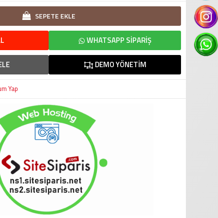
SEPETE EKLE
L
WHATSAPP SIPARIŞ
ELE
DEMO YÖNETIM
um Yap