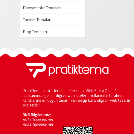
Danışmanlık Temaları
Tanıtım Temaları
Blog Temaları
PratikTema.com "Herkesin Kurumsal Web Sitesi Olsun"
kapsamında geliştirdiği ve web sitelerin kullanıcılar tarafından
kendilerine en uygun tasarımları seçip kullandığı bir web tasarım
projesidir.
DNS Bilgilerimiz;
ns1.sitesiparis.net
ns2.sitesiparis.net