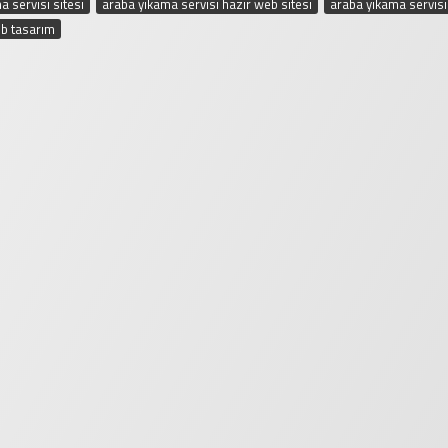
a servisi sitesi
,
araba yıkama servisi hazır web sitesi
,
araba yıkama servisi 
eb tasarım