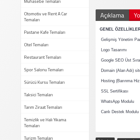
Muhasebe Temaları
Otomotiv ve Rent A Car
Açıklama
Yo
Temaları
·
GENEL ÖZELLİKLE
Pastane Kafe Temaları
·
Gelişmiş Yönetim Pan
Otel Temaları
·
Logo Tasarımı
Restaurant Temaları
·
Google SEO Üst Sıral
Spor Salonu Temaları
·
Domain (Alan Adı) si
·
Sürücü Kursu Temaları
Hosting (Barınma Hiz
·
SSL Sertifikası
Taksici Temaları
·
WhatsApp Modulu
Tarım Ziraat Temaları
·
Canlı Destek Modulu
Temizlik ve Halı Yıkama
Temaları
Turizm Temaları