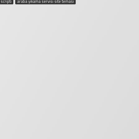
scripti
,
araba yıkama servisi site teması
,