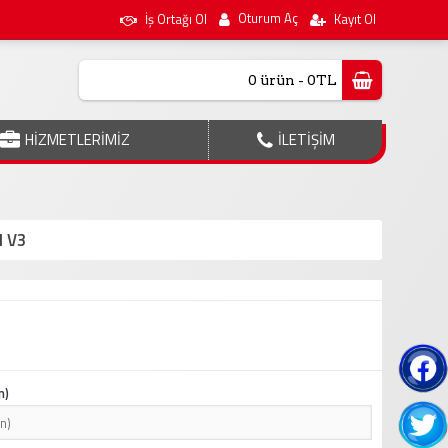
Oturum Aç
İş Ortağı Ol
Kayıt Ol
0 ürün - 0TL
HİZMETLERİMİZ
İLETİŞİM
I V3
n)