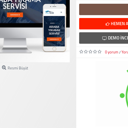
HEMEN A
DEMO İNC
0 yorum
Yor
/
Resmi Büyüt