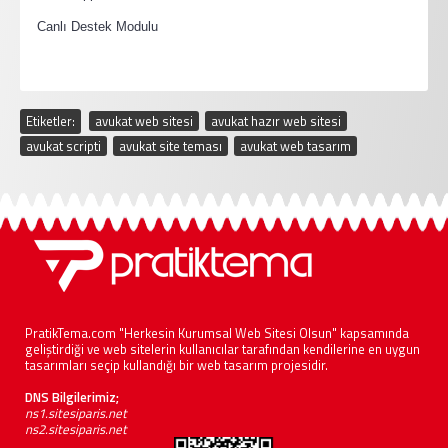
·
Canlı Destek Modulu
Etiketler:
avukat web sitesi
,
avukat hazır web sitesi
,
avukat scripti
,
avukat site teması
,
avukat web tasarım
PratikTema.com "Herkesin Kurumsal Web Sitesi Olsun" kapsamında
geliştirdiği ve web sitelerin kullanıcılar tarafından kendilerine en uygun
tasarımları seçip kullandığı bir web tasarım projesidir.
DNS Bilgilerimiz;
ns1.sitesiparis.net
ns2.sitesiparis.net