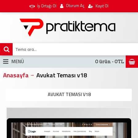
Oturum Aç
İş Ortağı Ol
Kayıt Ol
MENÜ
0 ürün - 0TL
Anasayfa
Avukat Teması v18
AVUKAT TEMASI V18