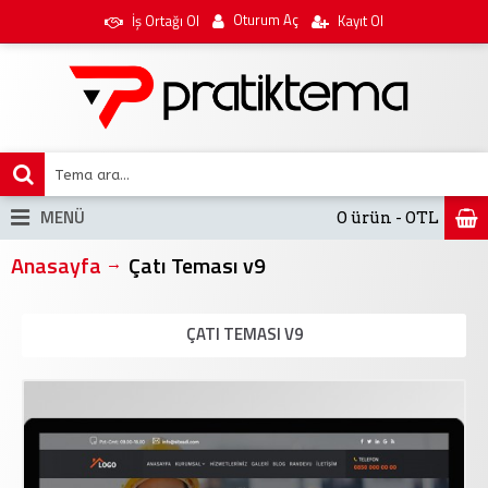
Oturum Aç
İş Ortağı Ol
Kayıt Ol
MENÜ
0 ürün - 0TL
Anasayfa
Çatı Teması v9
ÇATI TEMASI V9