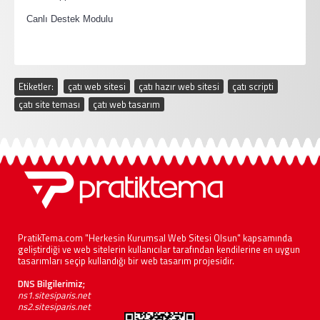
·
Canlı Destek Modulu
Etiketler:
çatı web sitesi
,
çatı hazır web sitesi
,
çatı scripti
,
çatı site teması
,
çatı web tasarım
PratikTema.com "Herkesin Kurumsal Web Sitesi Olsun" kapsamında
geliştirdiği ve web sitelerin kullanıcılar tarafından kendilerine en uygun
tasarımları seçip kullandığı bir web tasarım projesidir.
DNS Bilgilerimiz;
ns1.sitesiparis.net
ns2.sitesiparis.net