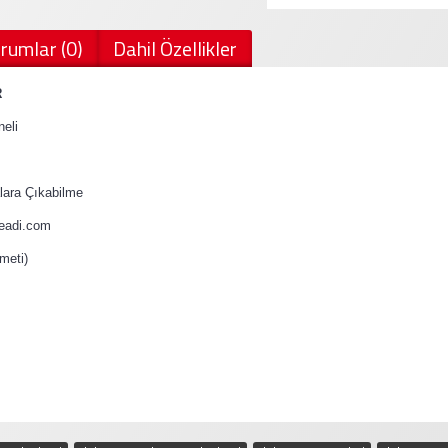
rumlar (0)
Dahil Özellikler
R
eli
ara Çıkabilme
teadi.com
meti)