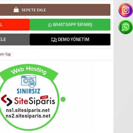
SEPETE EKLE
L
WHATSAPP SIPARIŞ
ELE
DEMO YÖNETIM
um Yap