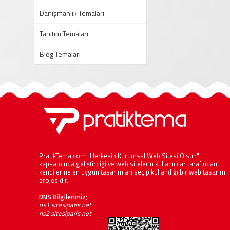
Danışmanlık Temaları
Tanıtım Temaları
Blog Temaları
PratikTema.com "Herkesin Kurumsal Web Sitesi Olsun"
kapsamında geliştirdiği ve web sitelerin kullanıcılar tarafından
kendilerine en uygun tasarımları seçip kullandığı bir web tasarım
projesidir.
DNS Bilgilerimiz;
ns1.sitesiparis.net
ns2.sitesiparis.net