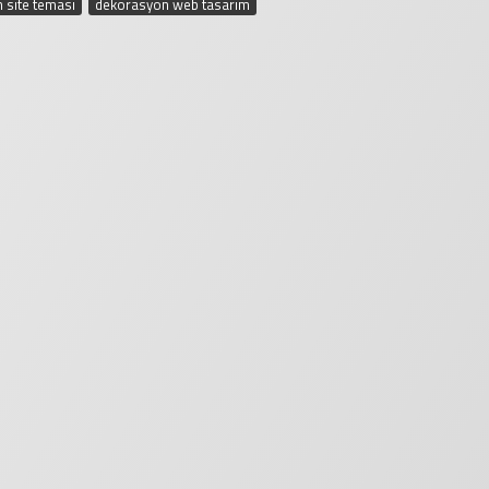
 site teması
,
dekorasyon web tasarım