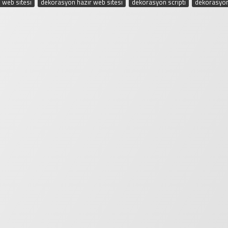
 web sitesi
,
dekorasyon hazır web sitesi
,
dekorasyon scripti
,
dekorasyon