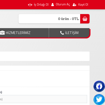
Oturum Aç
İş Ortağı Ol
Kayıt Ol
0 ürün - 0TL
HİZMETLERİMİZ
İLETİŞİM
n)