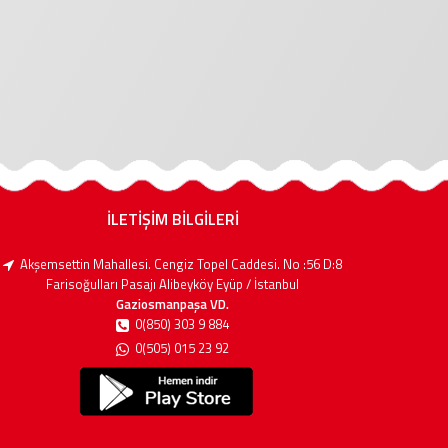
İLETİŞİM BİLGİLERİ
Akşemsettin Mahallesi. Cengiz Topel Caddesi. No :56 D:8
Farisoğulları Pasajı Alibeyköy Eyüp / İstanbul
Gaziosmanpaşa VD.
0(850) 303 9 884
0(505) 015 23 92