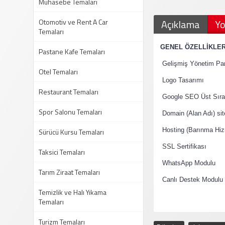
Muhasebe Temaları
Otomotiv ve Rent A Car
Açıklama
Yo
Temaları
·
GENEL ÖZELLİKLE
Pastane Kafe Temaları
·
Gelişmiş Yönetim Pan
Otel Temaları
·
Logo Tasarımı
Restaurant Temaları
·
Google SEO Üst Sıral
Spor Salonu Temaları
·
Domain (Alan Adı) si
·
Sürücü Kursu Temaları
Hosting (Barınma Hiz
·
SSL Sertifikası
Taksici Temaları
·
WhatsApp Modulu
Tarım Ziraat Temaları
·
Canlı Destek Modulu
Temizlik ve Halı Yıkama
Temaları
Turizm Temaları