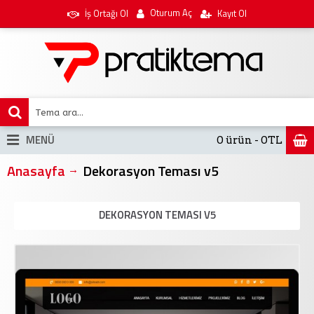
Oturum Aç
İş Ortağı Ol
Kayıt Ol
MENÜ
0 ürün - 0TL
Anasayfa
Dekorasyon Teması v5
DEKORASYON TEMASI V5