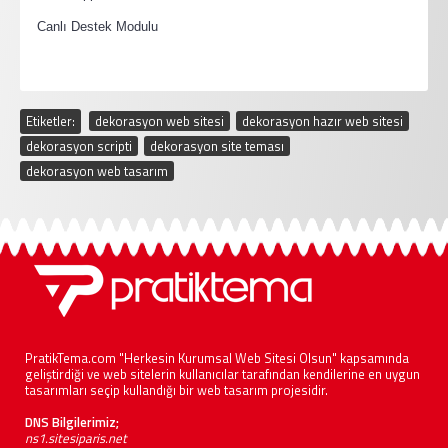
·
Canlı Destek Modulu
Etiketler:
dekorasyon web sitesi
,
dekorasyon hazır web sitesi
,
dekorasyon scripti
,
dekorasyon site teması
,
dekorasyon web tasarım
PratikTema.com "Herkesin Kurumsal Web Sitesi Olsun" kapsamında
geliştirdiği ve web sitelerin kullanıcılar tarafından kendilerine en uygun
tasarımları seçip kullandığı bir web tasarım projesidir.
DNS Bilgilerimiz;
ns1.sitesiparis.net