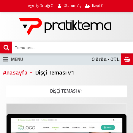
Oturum Aç
İş Ortağı Ol
Kayıt Ol
MENÜ
0 ürün - 0TL
Anasayfa
Dişçi Teması v1
DIŞÇI TEMASI V1