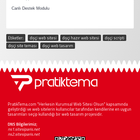
·
Canlı Destek Modulu
Etiketler:
dişçi web sitesi
,
dişçi hazır web sitesi
,
dişçi scripti
,
dişçi site teması
,
dişçi web tasarım
PratikTema.com "Herkesin Kurumsal Web Sitesi Olsun" kapsamında
geliştirdiği ve web sitelerin kullanıcılar tarafından kendilerine en uygun
tasarımları seçip kullandığı bir web tasarım projesidir.
DNS Bilgilerimiz;
ns1.sitesiparis.net
ns2.sitesiparis.net