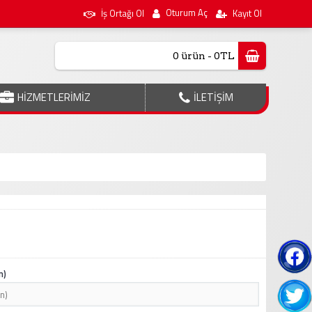
Oturum Aç
İş Ortağı Ol
Kayıt Ol
0 ürün - 0TL
HİZMETLERİMİZ
İLETİŞİM
n)