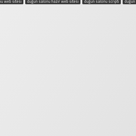
u web sitesi
,
düğün salonu hazır web sitesi
,
düğün salonu scripti
,
düğün 