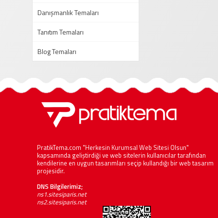
Danışmanlık Temaları
Tanıtım Temaları
Blog Temaları
PratikTema.com "Herkesin Kurumsal Web Sitesi Olsun"
kapsamında geliştirdiği ve web sitelerin kullanıcılar tarafından
kendilerine en uygun tasarımları seçip kullandığı bir web tasarım
projesidir.
DNS Bilgilerimiz;
ns1.sitesiparis.net
ns2.sitesiparis.net