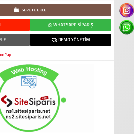
SEPETE EKLE
L
WHATSAPP SIPARIŞ
ELE
DEMO YÖNETIM
um Yap