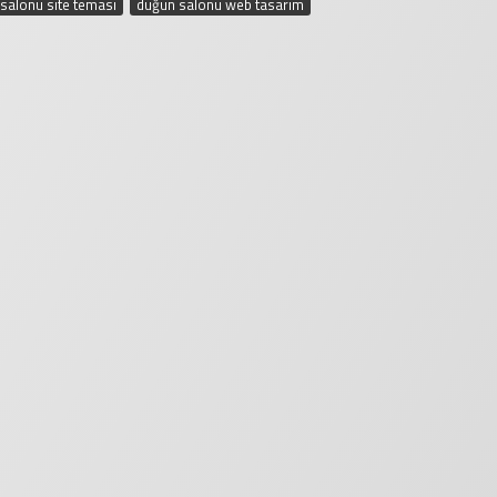
salonu site teması
,
düğün salonu web tasarım