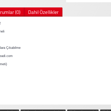
rumlar (0)
Dahil Özellikler
R
eli
ara Çıkabilme
teadi.com
meti)