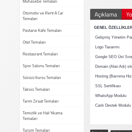
Muhasebe Temaları
Otomotiv ve Rent A Car
Açıklama
Yo
Temaları
·
GENEL ÖZELLİKLE
Pastane Kafe Temaları
·
Gelişmiş Yönetim Pan
Otel Temaları
·
Logo Tasarımı
Restaurant Temaları
·
Google SEO Üst Sıral
Spor Salonu Temaları
·
Domain (Alan Adı) si
·
Sürücü Kursu Temaları
Hosting (Barınma Hiz
·
SSL Sertifikası
Taksici Temaları
·
WhatsApp Modulu
Tarım Ziraat Temaları
·
Canlı Destek Modulu
Temizlik ve Halı Yıkama
Temaları
Turizm Temaları