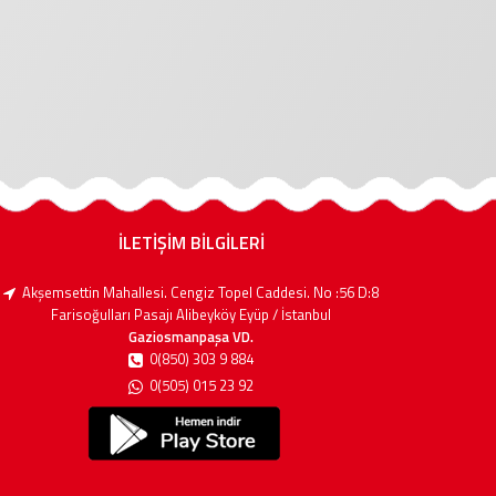
İLETİŞİM BİLGİLERİ
Akşemsettin Mahallesi. Cengiz Topel Caddesi. No :56 D:8
Farisoğulları Pasajı Alibeyköy Eyüp / İstanbul
Gaziosmanpaşa VD.
0(850) 303 9 884
0(505) 015 23 92