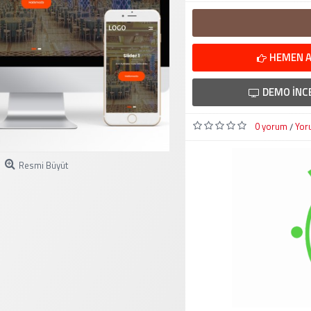
HEMEN A
DEMO İNC
0 yorum
Yor
/
Resmi Büyüt