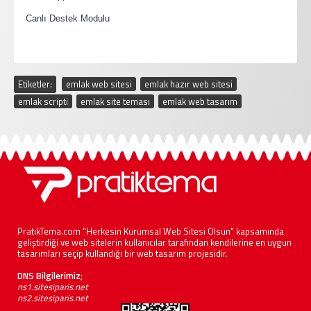
·
Canlı Destek Modulu
Etiketler:
emlak web sitesi
,
emlak hazır web sitesi
,
emlak scripti
,
emlak site teması
,
emlak web tasarım
PratikTema.com "Herkesin Kurumsal Web Sitesi Olsun" kapsamında
geliştirdiği ve web sitelerin kullanıcılar tarafından kendilerine en uygun
tasarımları seçip kullandığı bir web tasarım projesidir.
DNS Bilgilerimiz;
ns1.sitesiparis.net
ns2.sitesiparis.net