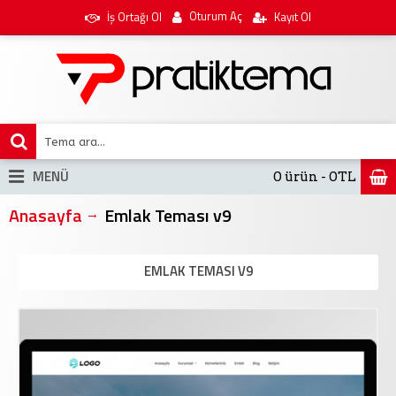
Oturum Aç
İş Ortağı Ol
Kayıt Ol
MENÜ
0 ürün - 0TL
Anasayfa
Emlak Teması v9
EMLAK TEMASI V9