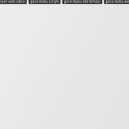
hazır web sitesi
,
gece klubü scripti
,
gece klubü site teması
,
gece klubü we