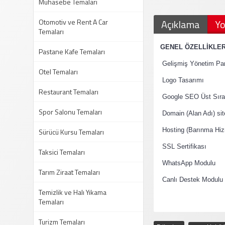
Muhasebe Temaları
Otomotiv ve Rent A Car
Açıklama
Yo
Temaları
·
GENEL ÖZELLİKLE
Pastane Kafe Temaları
·
Gelişmiş Yönetim Pan
Otel Temaları
·
Logo Tasarımı
Restaurant Temaları
·
Google SEO Üst Sıral
Spor Salonu Temaları
·
Domain (Alan Adı) si
·
Sürücü Kursu Temaları
Hosting (Barınma Hiz
·
SSL Sertifikası
Taksici Temaları
·
WhatsApp Modulu
Tarım Ziraat Temaları
·
Canlı Destek Modulu
Temizlik ve Halı Yıkama
Temaları
Turizm Temaları