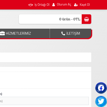
Oturum Aç
İş Ortağı Ol
Kayıt Ol
0 ürün - 0TL
HİZMETLERİMİZ
İLETİŞİM
n)