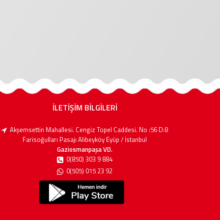
İLETİŞİM BİLGİLERİ
Akşemsettin Mahallesi. Cengiz Topel Caddesi. No :56 D:8
Farisoğulları Pasajı Alibeyköy Eyüp / İstanbul
Gaziosmanpaşa VD.
0(850) 303 9 884
0(505) 015 23 92