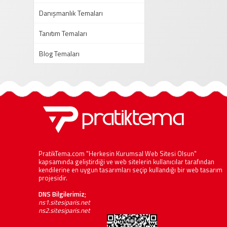
Danışmanlık Temaları
Tanıtım Temaları
Blog Temaları
PratikTema.com "Herkesin Kurumsal Web Sitesi Olsun"
kapsamında geliştirdiği ve web sitelerin kullanıcılar tarafından
kendilerine en uygun tasarımları seçip kullandığı bir web tasarım
projesidir.
DNS Bilgilerimiz;
ns1.sitesiparis.net
ns2.sitesiparis.net