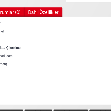
rumlar (0)
Dahil Özellikler
R
eli
ara Çıkabilme
teadi.com
meti)