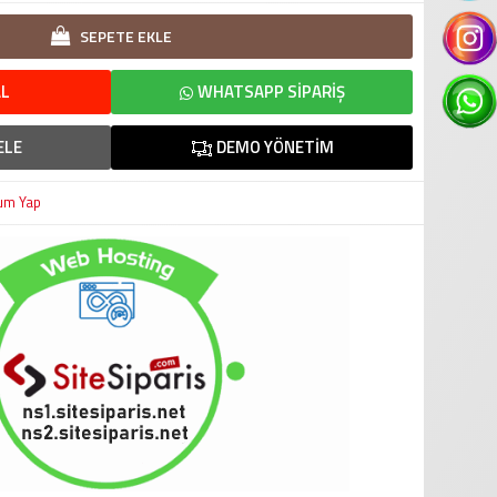
SEPETE EKLE
L
WHATSAPP SIPARIŞ
ELE
DEMO YÖNETIM
um Yap