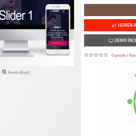
HEMEN A
DEMO İNC
0 yorum
Yor
/
Resmi Büyüt