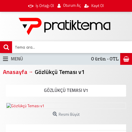
Oturum Aç
İş Ortağı Ol
Kayıt Ol
MENÜ
0 ürün - 0TL
Anasayfa
Gözlükçü Teması v1
GÖZLÜKÇÜ TEMASI V1
Resmi Büyüt