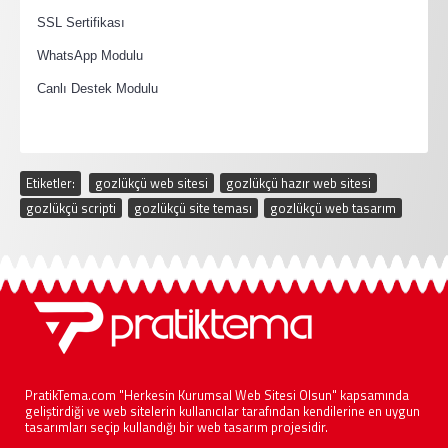
·
SSL Sertifikası
·
WhatsApp Modulu
·
Canlı Destek Modulu
Etiketler:
gozlükçü web sitesi
,
gozlükçü hazır web sitesi
,
gozlükçü scripti
,
gozlükçü site teması
,
gozlükçü web tasarım
PratikTema.com "Herkesin Kurumsal Web Sitesi Olsun" kapsamında
geliştirdiği ve web sitelerin kullanıcılar tarafından kendilerine en uygun
tasarımları seçip kullandığı bir web tasarım projesidir.