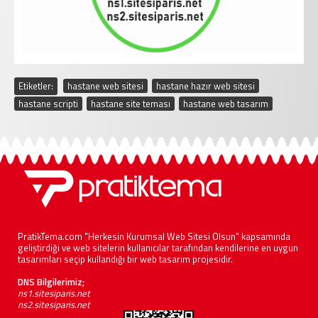
Etiketler:
hastane web sitesi
,
hastane hazır web sitesi
,
hastane scripti
,
hastane site teması
,
hastane web tasarım
PratikTema.com "Herkesin Kurumsal Web Sitesi Olsun" kapsamında
geliştirdiği ve web sitelerin kullanıcılar tarafından kendilerine en uygun
tasarımları seçip kullandığı bir web tasarım projesidir.
DNS Bilgilerimiz;
ns1.sitesiparis.net
ns2.sitesiparis.net