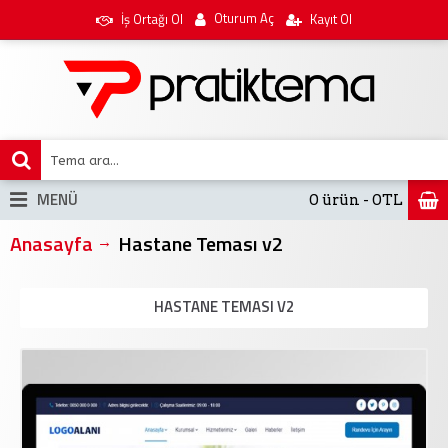
Oturum Aç
İş Ortağı Ol
Kayıt Ol
MENÜ
0 ürün - 0TL
Anasayfa
Hastane Teması v2
HASTANE TEMASI V2