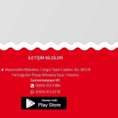
İLETİŞİM BİLGİLERİ
Akşemsettin Mahallesi. Cengiz Topel Caddesi. No :56 D:8
Farisoğulları Pasajı Alibeyköy Eyüp / İstanbul
Gaziosmanpaşa VD.
0(850) 303 9 884
0(505) 015 23 92