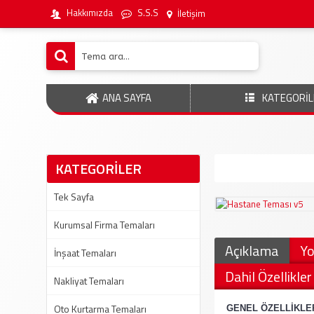
Hakkımızda
S.S.S
İletişim
ANA SAYFA
KATEGORİL
KATEGORİLER
Tek Sayfa
Kurumsal Firma Temaları
Açıklama
Yo
İnşaat Temaları
Dahil Özellikler
Nakliyat Temaları
Oto Kurtarma Temaları
GENEL ÖZELLİKLE