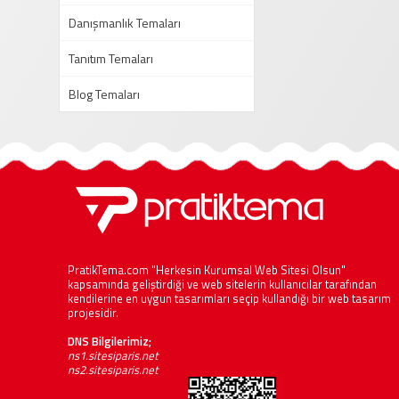
Danışmanlık Temaları
Tanıtım Temaları
Blog Temaları
PratikTema.com "Herkesin Kurumsal Web Sitesi Olsun"
kapsamında geliştirdiği ve web sitelerin kullanıcılar tarafından
kendilerine en uygun tasarımları seçip kullandığı bir web tasarım
projesidir.
DNS Bilgilerimiz;
ns1.sitesiparis.net
ns2.sitesiparis.net