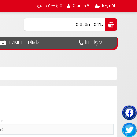
Oturum Aç
İş Ortağı Ol
Kayıt Ol
0 ürün - 0TL
HİZMETLERİMİZ
İLETİŞİM
n)