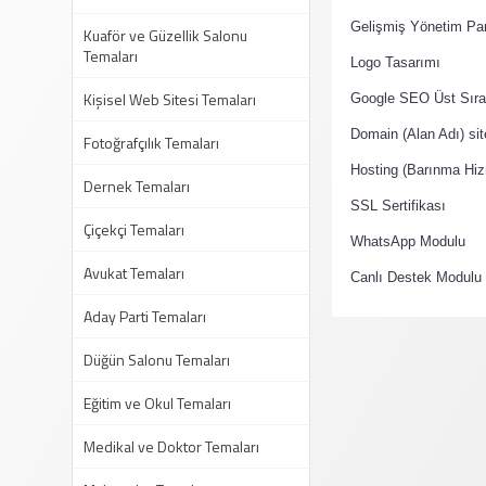
·
Gelişmiş Yönetim Pan
Kuaför ve Güzellik Salonu
Temaları
·
Logo Tasarımı
Kişisel Web Sitesi Temaları
·
Google SEO Üst Sıral
·
Domain (Alan Adı) si
Fotoğrafçılık Temaları
·
Hosting (Barınma Hiz
Dernek Temaları
·
SSL Sertifikası
Çiçekçi Temaları
·
WhatsApp Modulu
Avukat Temaları
·
Canlı Destek Modulu
Aday Parti Temaları
Düğün Salonu Temaları
Eğitim ve Okul Temaları
Medikal ve Doktor Temaları