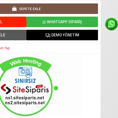
SEPETE EKLE
L
WHATSAPP SIPARIŞ
ELE
DEMO YÖNETIM
um Yap