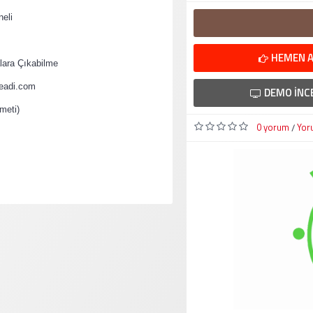
eli
HEMEN A
ara Çıkabilme
teadi.com
DEMO İNC
meti)
0 yorum
Yor
/