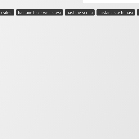
 sitesi
,
hastane hazır web sitesi
,
hastane scripti
,
hastane site teması
,