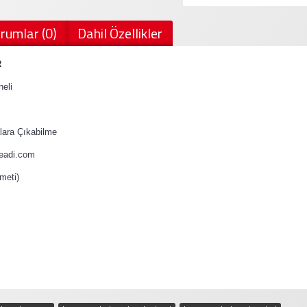
rumlar (0)
Dahil Özellikler
R
eli
ara Çıkabilme
teadi.com
meti)