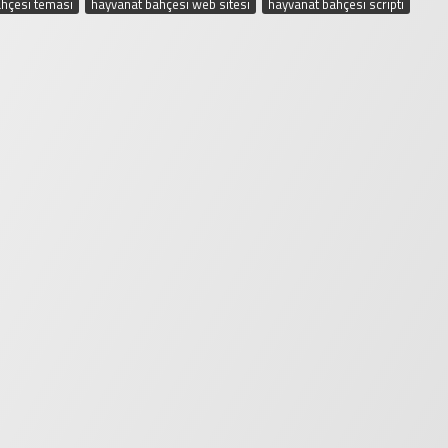
hçesi teması
,
hayvanat bahçesi web sitesi
,
hayvanat bahçesi scripti