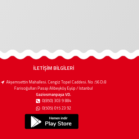
İLETİŞİM BİLGİLERİ
Akşemsettin Mahallesi. Cengiz Topel Caddesi. No :56 D:8
Farisoğulları Pasajı Alibeyköy Eyüp / İstanbul
Gaziosmanpaşa VD.
0(850) 303 9 884
0(505) 015 23 92