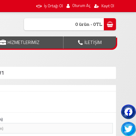
Oturum Aç
İş Ortağı Ol
Kayıt Ol
0 ürün - 0TL
HİZMETLERİMİZ
İLETİŞİM
V1
n)