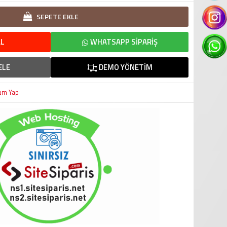
SEPETE EKLE
L
WHATSAPP SIPARIŞ
ELE
DEMO YÖNETIM
um Yap