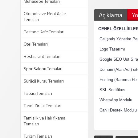
Muhasebe Temaları
Otomotiv ve Rent A Car
Açıklama
Yo
Temaları
·
GENEL ÖZELLİKLE
Pastane Kafe Temaları
·
Gelişmiş Yönetim Pan
Otel Temaları
·
Logo Tasarımı
Restaurant Temaları
·
Google SEO Üst Sıral
Spor Salonu Temaları
·
Domain (Alan Adı) si
·
Sürücü Kursu Temaları
Hosting (Barınma Hiz
·
SSL Sertifikası
Taksici Temaları
·
WhatsApp Modulu
Tarım Ziraat Temaları
·
Canlı Destek Modulu
Temizlik ve Halı Yıkama
Temaları
Turizm Temaları