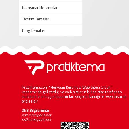
Danışmanlık Temaları
Tanıtım Temaları
Blog Temaları
PratikTema.com "Herkesin Kurumsal Web Sitesi Olsun"
kapsamında geliştirdiği ve web sitelerin kullanıcılar tarafından
kendilerine en uygun tasarımları seçip kullandığı bir web tasarım
projesidir.
DNS Bilgilerimiz;
ns1.sitesiparis.net
ns2.sitesiparis.net