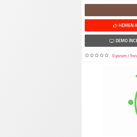
HEMEN A
DEMO İNC
0 yorum
Yor
/