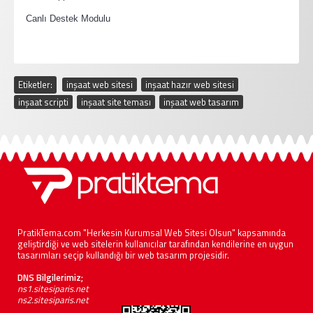
·
Canlı Destek Modulu
Etiketler:
inşaat web sitesi
,
inşaat hazır web sitesi
,
inşaat scripti
,
inşaat site teması
,
inşaat web tasarım
PratikTema.com "Herkesin Kurumsal Web Sitesi Olsun" kapsamında
geliştirdiği ve web sitelerin kullanıcılar tarafından kendilerine en uygun
tasarımları seçip kullandığı bir web tasarım projesidir.
DNS Bilgilerimiz;
ns1.sitesiparis.net
ns2.sitesiparis.net