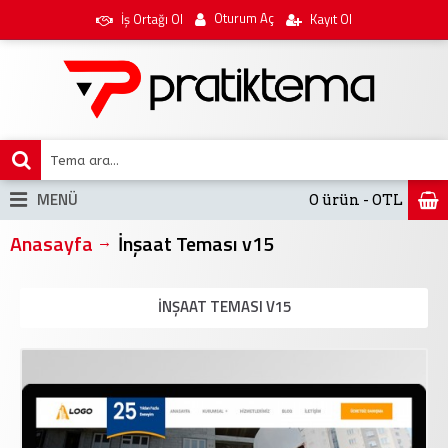
Oturum Aç
İş Ortağı Ol
Kayıt Ol
MENÜ
0 ürün - 0TL
Anasayfa
İnşaat Teması v15
İNŞAAT TEMASI V15