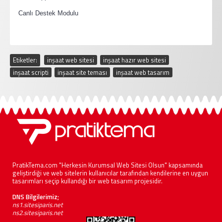
·
Canlı Destek Modulu
Etiketler:
inşaat web sitesi
,
inşaat hazır web sitesi
,
inşaat scripti
,
inşaat site teması
,
inşaat web tasarım
PratikTema.com "Herkesin Kurumsal Web Sitesi Olsun" kapsamında
geliştirdiği ve web sitelerin kullanıcılar tarafından kendilerine en uygun
tasarımları seçip kullandığı bir web tasarım projesidir.
DNS Bilgilerimiz;
ns1.sitesiparis.net
ns2.sitesiparis.net