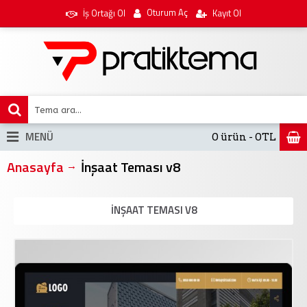
Oturum Aç
İş Ortağı Ol
Kayıt Ol
MENÜ
0 ürün - 0TL
Anasayfa
İnşaat Teması v8
İNŞAAT TEMASI V8