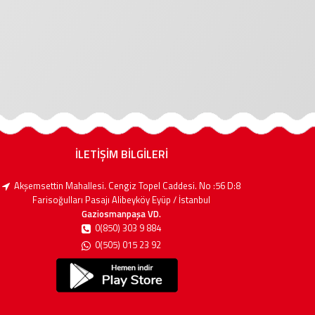
İLETİŞİM BİLGİLERİ
Akşemsettin Mahallesi. Cengiz Topel Caddesi. No :56 D:8
Farisoğulları Pasajı Alibeyköy Eyüp / İstanbul
Gaziosmanpaşa VD.
0(850) 303 9 884
0(505) 015 23 92