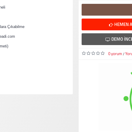
eli
HEMEN A
ara Çıkabilme
teadi.com
DEMO İNC
meti)
0 yorum
Yor
/