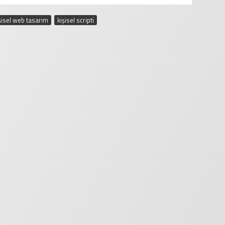
şisel web tasarım
,
kişisel scripti