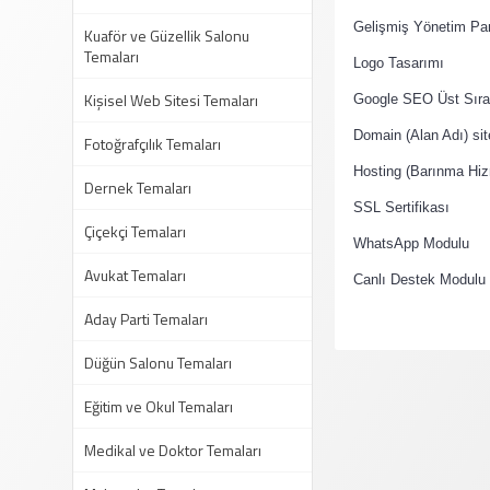
·
Gelişmiş Yönetim Pan
Kuaför ve Güzellik Salonu
Temaları
·
Logo Tasarımı
Kişisel Web Sitesi Temaları
·
Google SEO Üst Sıral
·
Domain (Alan Adı) si
Fotoğrafçılık Temaları
·
Hosting (Barınma Hiz
Dernek Temaları
·
SSL Sertifikası
Çiçekçi Temaları
·
WhatsApp Modulu
Avukat Temaları
·
Canlı Destek Modulu
Aday Parti Temaları
Düğün Salonu Temaları
Eğitim ve Okul Temaları
Medikal ve Doktor Temaları