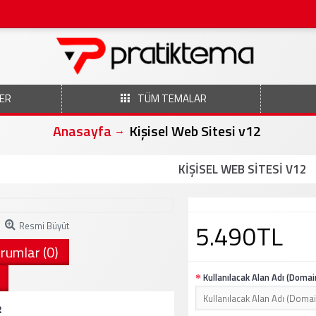
ER
TÜM TEMALAR
Anasayfa
Kişisel Web Sitesi v12
KIŞISEL WEB SITESI V12
5.490TL
Resmi Büyüt
rumlar (0)
Kullanılacak Alan Adı (Domai
R