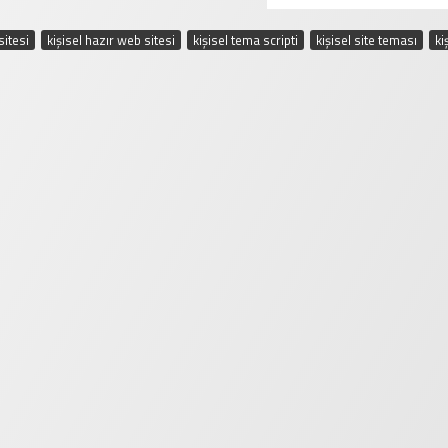
sitesi
,
kişisel hazır web sitesi
,
kişisel tema scripti
,
kişisel site teması
,
ki