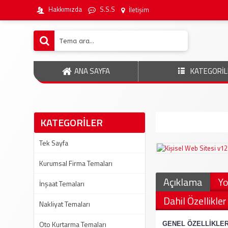
Hakkımızda
S.S.S
İletişim
ANA SAYFA
KATEGORİL
KATEGORİLER
Tek Sayfa
Kurumsal Firma Temaları
Açıklama
Yo
İnşaat Temaları
Dahil Özellikler
Nakliyat Temaları
Oto Kurtarma Temaları
·
GENEL ÖZELLİKLE