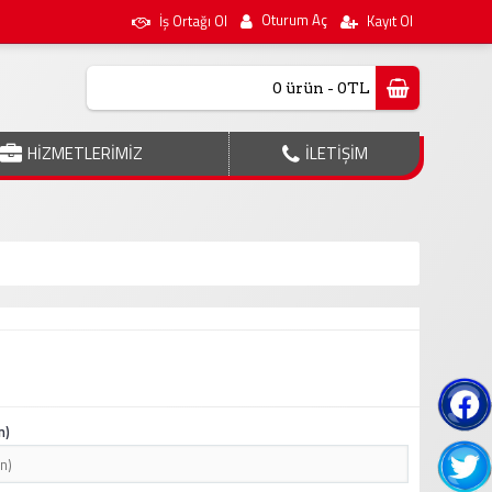
Oturum Aç
İş Ortağı Ol
Kayıt Ol
0 ürün - 0TL
HİZMETLERİMİZ
İLETİŞİM
n)