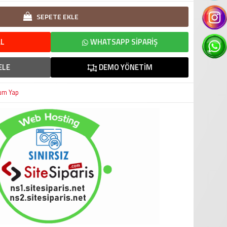
SEPETE EKLE
L
WHATSAPP SIPARIŞ
ELE
DEMO YÖNETIM
um Yap