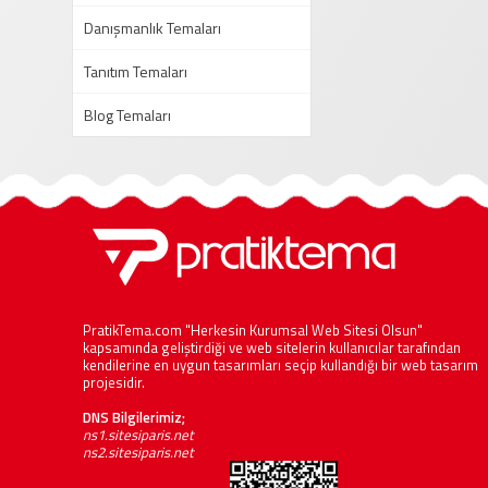
Danışmanlık Temaları
Tanıtım Temaları
Blog Temaları
PratikTema.com "Herkesin Kurumsal Web Sitesi Olsun"
kapsamında geliştirdiği ve web sitelerin kullanıcılar tarafından
kendilerine en uygun tasarımları seçip kullandığı bir web tasarım
projesidir.
DNS Bilgilerimiz;
ns1.sitesiparis.net
ns2.sitesiparis.net