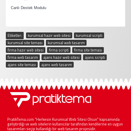
·
Canlı Destek Modulu
Etiketler:
kurumsal hazır web sitesi
,
kurumsal scripti
,
kurumsal site teması
,
kurumsal web tasarım
,
firma hazır web sitesi
,
firma scripti
,
firma site teması
,
firma web tasarım
,
ajans hazır web sitesi
,
ajans scripti
,
ajans site teması
,
ajans web tasarım
PratikTema.com "Herkesin Kurumsal Web Sitesi Olsun" kapsamında
geliştirdiği ve web sitelerin kullanıcılar tarafından kendilerine en uygun
tasarımları seçip kullandığı bir web tasarım projesidir.