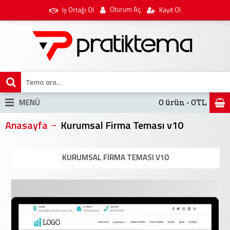
Oturum Aç
İş Ortağı Ol
Kayıt Ol
MENÜ
0 ürün - 0TL
Anasayfa
Kurumsal Firma Teması v10
KURUMSAL FIRMA TEMASI V10