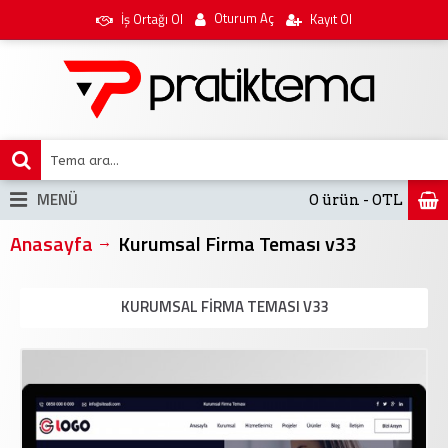
Oturum Aç
İş Ortağı Ol
Kayıt Ol
MENÜ
0 ürün - 0TL
Anasayfa
Kurumsal Firma Teması v33
KURUMSAL FIRMA TEMASI V33