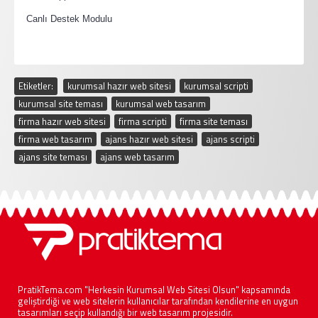
·
Canlı Destek Modulu
Etiketler:
kurumsal hazır web sitesi
,
kurumsal scripti
,
kurumsal site teması
,
kurumsal web tasarım
,
firma hazır web sitesi
,
firma scripti
,
firma site teması
,
firma web tasarım
,
ajans hazır web sitesi
,
ajans scripti
,
ajans site teması
,
ajans web tasarım
PratikTema.com "Herkesin Kurumsal Web Sitesi Olsun" kapsamında
geliştirdiği ve web sitelerin kullanıcılar tarafından kendilerine en uygun
tasarımları seçip kullandığı bir web tasarım projesidir.